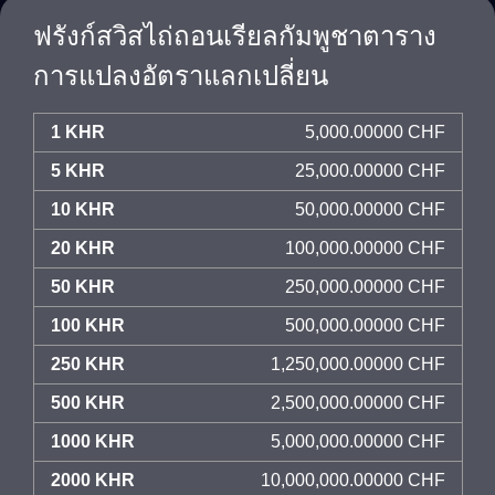
ฟรังก์สวิสไถ่ถอนเรียลกัมพูชาตาราง
การแปลงอัตราแลกเปลี่ยน
1 KHR
5,000.00000 CHF
5 KHR
25,000.00000 CHF
10 KHR
50,000.00000 CHF
20 KHR
100,000.00000 CHF
50 KHR
250,000.00000 CHF
100 KHR
500,000.00000 CHF
250 KHR
1,250,000.00000 CHF
500 KHR
2,500,000.00000 CHF
1000 KHR
5,000,000.00000 CHF
2000 KHR
10,000,000.00000 CHF