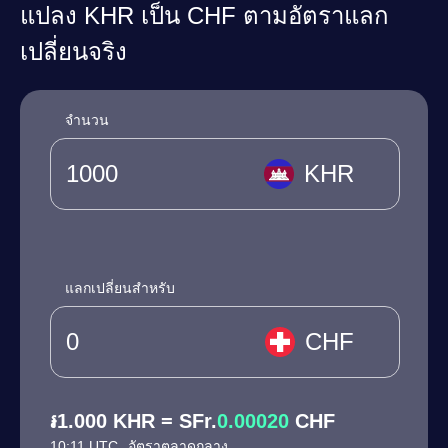
แปลง KHR เป็น CHF ตามอัตราแลก
เปลี่ยนจริง
จำนวน
KHR
แลกเปลี่ยนสำหรับ
CHF
៛1.000 KHR = SFr.
0.00020
CHF
10:11 UTC
อัตราตลาดกลาง