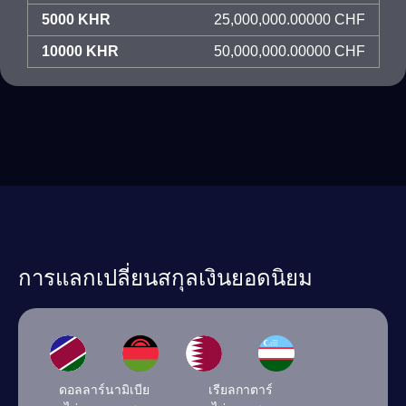
5000 KHR
25,000,000.00000 CHF
10000 KHR
50,000,000.00000 CHF
การแลกเปลี่ยนสกุลเงินยอดนิยม
ดอลลาร์นามิเบีย
เรียลกาตาร์