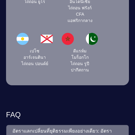
ไถ่ถอน ยูโร
อินโดนีเซีย
ไถ่ถอน ฟรังก์
CFA
แอฟริกากลาง
เปโซ
ดีแรห์ม
อาร์เจนตินา
โมร็อกโก
ไถ่ถอน ปอนด์ย์
ไถ่ถอน รูปี
ปากีสถาน
FAQ
อัตราแลกเปลี่ยนที่ยุติธรรมเพียงอย่างเดียว: อัตรา