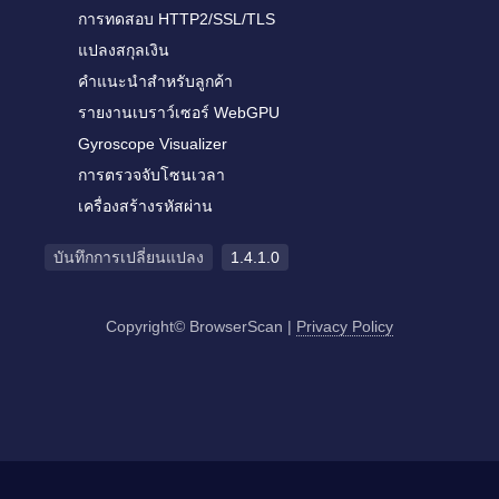
การทดสอบ HTTP2/SSL/TLS
แปลงสกุลเงิน
คำแนะนำสำหรับลูกค้า
รายงานเบราว์เซอร์ WebGPU
Gyroscope Visualizer
การตรวจจับโซนเวลา
เครื่องสร้างรหัสผ่าน
บันทึกการเปลี่ยนแปลง
1.4.1.0
Copyright© BrowserScan
|
Privacy Policy