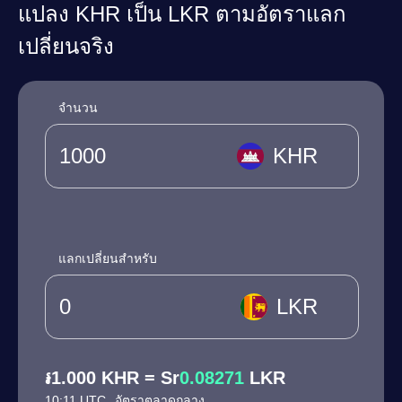
แปลง KHR เป็น LKR ตามอัตราแลก
เปลี่ยนจริง
จำนวน
KHR
แลกเปลี่ยนสำหรับ
LKR
៛1.000 KHR = Sr
0.08271
LKR
10:11 UTC
อัตราตลาดกลาง