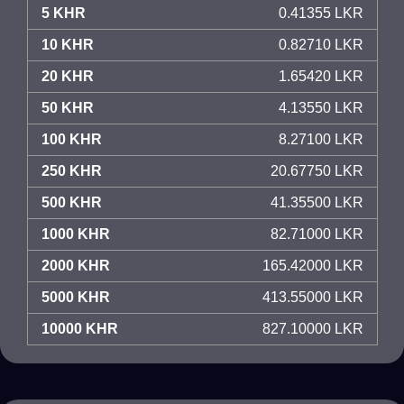
5 KHR
0.41355 LKR
10 KHR
0.82710 LKR
20 KHR
1.65420 LKR
50 KHR
4.13550 LKR
100 KHR
8.27100 LKR
250 KHR
20.67750 LKR
500 KHR
41.35500 LKR
1000 KHR
82.71000 LKR
2000 KHR
165.42000 LKR
5000 KHR
413.55000 LKR
10000 KHR
827.10000 LKR