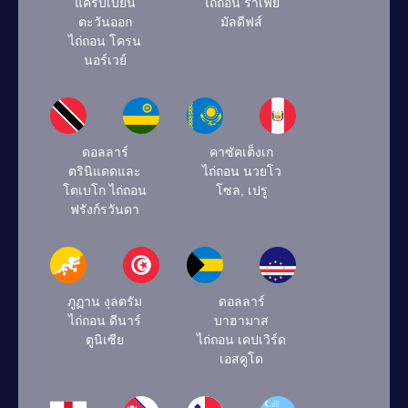
แคริบเบียน
ไถ่ถอน ราเฟีย
ตะวันออก
มัลดีฟส์
ไถ่ถอน โครน
นอร์เวย์
ดอลลาร์
คาซัคเต็งเก
ตรินิแดดและ
ไถ่ถอน นวยโว
โตเบโก ไถ่ถอน
โซล, เปรู
ฟรังก์รวันดา
ภูฏาน งุลตรัม
ดอลลาร์
ไถ่ถอน ดีนาร์
บาฮามาส
ตูนิเซีย
ไถ่ถอน เคปเวิร์ด
เอสคูโด