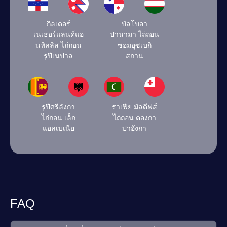
กิลเดอร์
บัลโบอา
เนเธอร์แลนด์แอ
ปานามา ไถ่ถอน
นทิลลิส ไถ่ถอน
ซอมอุซเบกิ
รูปีเนปาล
สถาน
รูปีศรีลังกา
ราเฟีย มัลดีฟส์
ไถ่ถอน เล็ก
ไถ่ถอน ตองกา
แอลเบเนีย
ปาอังกา
FAQ