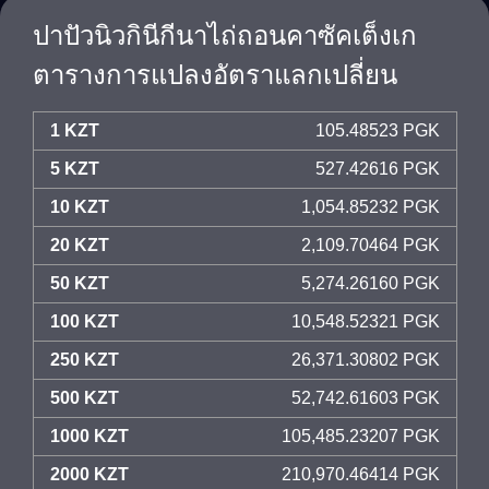
ปาปัวนิวกินีกีนาไถ่ถอนคาซัคเต็งเก
ตารางการแปลงอัตราแลกเปลี่ยน
1 KZT
105.48523 PGK
5 KZT
527.42616 PGK
10 KZT
1,054.85232 PGK
20 KZT
2,109.70464 PGK
50 KZT
5,274.26160 PGK
100 KZT
10,548.52321 PGK
250 KZT
26,371.30802 PGK
500 KZT
52,742.61603 PGK
1000 KZT
105,485.23207 PGK
2000 KZT
210,970.46414 PGK