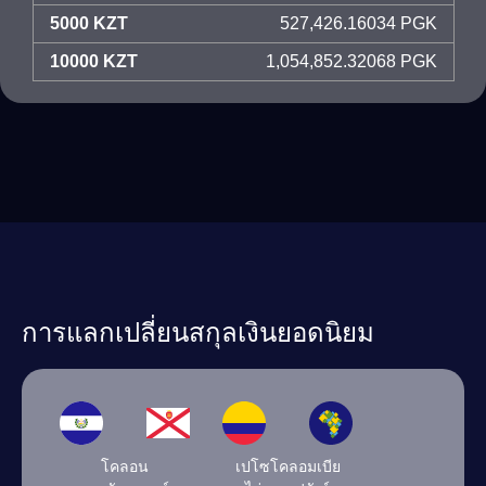
5000 KZT
527,426.16034 PGK
10000 KZT
1,054,852.32068 PGK
การแลกเปลี่ยนสกุลเงินยอดนิยม
โคลอน
เปโซโคลอมเบีย