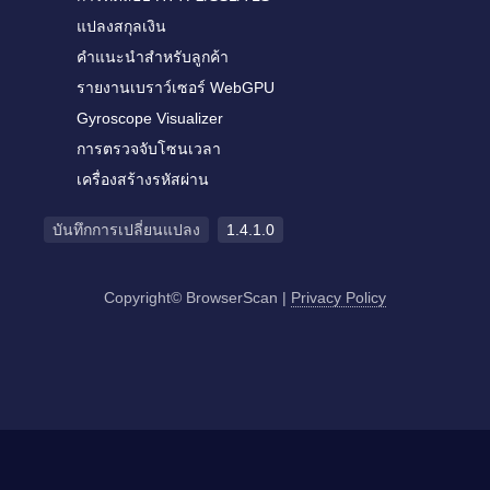
แปลงสกุลเงิน
คำแนะนำสำหรับลูกค้า
รายงานเบราว์เซอร์ WebGPU
Gyroscope Visualizer
การตรวจจับโซนเวลา
เครื่องสร้างรหัสผ่าน
บันทึกการเปลี่ยนแปลง
1.4.1.0
Copyright© BrowserScan
|
Privacy Policy