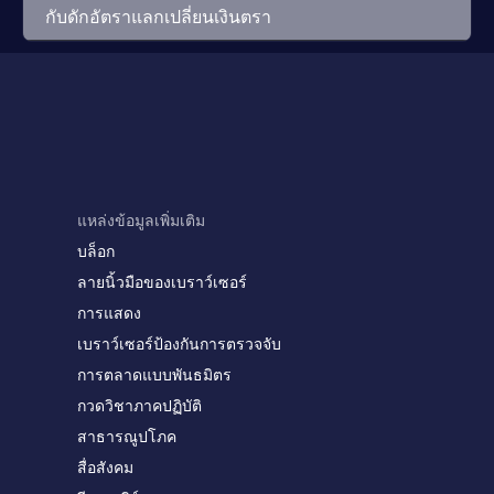
กับดักอัตราแลกเปลี่ยนเงินตรา
แหล่งข้อมูลเพิ่มเติม
บล็อก
ลายนิ้วมือของเบราว์เซอร์
การแสดง
เบราว์เซอร์ป้องกันการตรวจจับ
การตลาดแบบพันธมิตร
กวดวิชาภาคปฏิบัติ
สาธารณูปโภค
สื่อสังคม