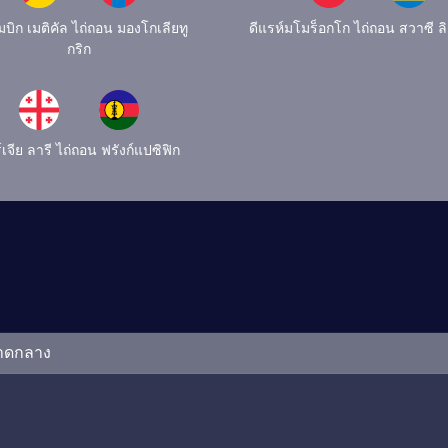
มบิก เมติคัล ไถ่ถอน มองโกเลียทู
ดีแรห์มโมร็อกโก ไถ่ถอน สวาซี ลิ
กริก
์เจีย ลารี ไถ่ถอน ฟรังก์แปซิฟิก
ตลาดกลาง