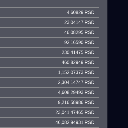
4.60829 RSD
23.04147 RSD
46.08295 RSD
92.16590 RSD
230.41475 RSD
460.82949 RSD
1,152.07373 RSD
2,304.14747 RSD
4,608.29493 RSD
9,216.58986 RSD
23,041.47465 RSD
46,082.94931 RSD