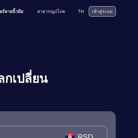
สาธารณูปโภค
TH
อร์ลายนิ้วมือ
เข้าสู่ระบบ
ลกเปลี่ยน
RSD