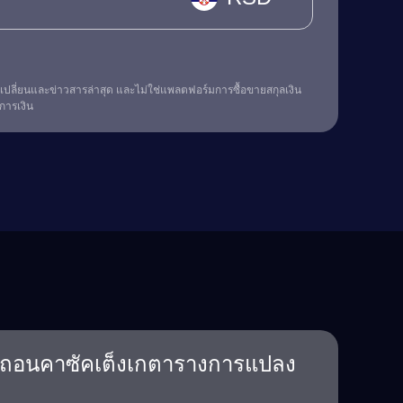
ลกเปลี่ยนและข่าวสารล่าสุด และไม่ใช่แพลตฟอร์มการซื้อขายสกุลเงิน
การเงิน
ไถ่ถอนคาซัคเต็งเกตารางการแปลง