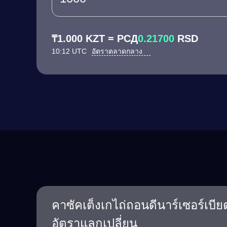
₸1.000 KZT = РСД
0.21700
RSD
10:12 UTC
อัตราตลาดกลาง
คาซัคเต็งเกไถ่ถอนดีนาร์เซอร์เบ
อัตราแลกเปลี่ยน