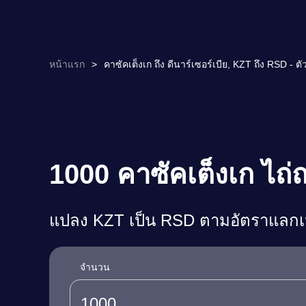
หน้าแรก
>
คาซัคเต็งเก ถึง ดีนาร์เซอร์เบีย, KZT ถึง RSD - ต
1000 คาซัคเต็งเก ไถ่ถ
แปลง KZT เป็น RSD ตามอัตราแลกเป
จำนวน