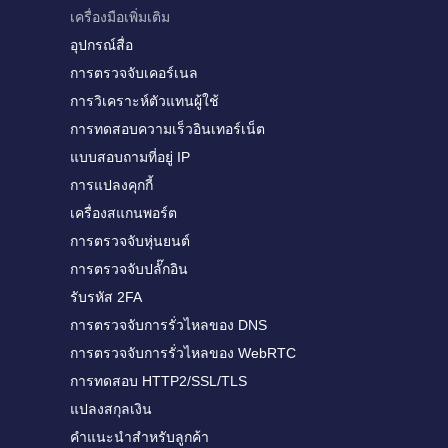
เครื่องมือเพิ่มเติม
อุปกรณ์สื่อ
การตรวจจับเคอร์เนล
การวิเคราะห์ตัวแทนผู้ใช้
การทดสอบความเร็วอินเทอร์เน็ต
แบบสอบถามที่อยู่ IP
การแปลงคุกกี้
เครื่องสแกนพอร์ต
การตรวจจับหุ่นยนต์
การตรวจจับปลั๊กอิน
รับรหัส 2FA
การตรวจจับการรั่วไหลของ DNS
การตรวจจับการรั่วไหลของ WebRTC
การทดสอบ HTTP2/SSL/TLS
แปลงสกุลเงิน
คำแนะนำสำหรับลูกค้า