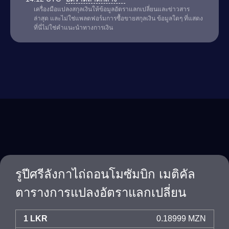
เครื่องมือแปลงสกุลเงินให้ข้อมูลอัตราแลกเปลี่ยนและข่าวสาร
ล่าสุด และไม่ใช่แพลตฟอร์มการซื้อขายสกุลเงิน ข้อมูลใดๆ ที่แสดง
ที่นี่ไม่ใช่คำแนะนำทางการเงิน
รูปีศรีลังกาไถ่ถอนโมซัมบิก เมติคัล
ตารางการแปลงอัตราแลกเปลี่ยน
1 LKR
0.18999 MZN