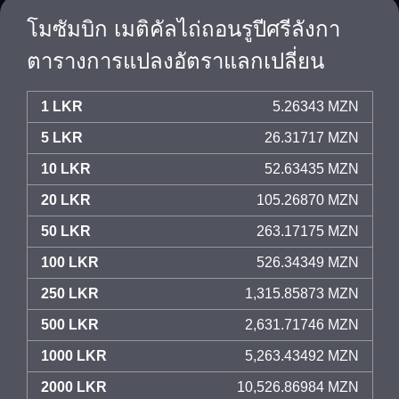
โมซัมบิก เมติคัลไถ่ถอนรูปีศรีลังกา
ตารางการแปลงอัตราแลกเปลี่ยน
1 LKR
5.26343 MZN
5 LKR
26.31717 MZN
10 LKR
52.63435 MZN
20 LKR
105.26870 MZN
50 LKR
263.17175 MZN
100 LKR
526.34349 MZN
250 LKR
1,315.85873 MZN
500 LKR
2,631.71746 MZN
1000 LKR
5,263.43492 MZN
2000 LKR
10,526.86984 MZN