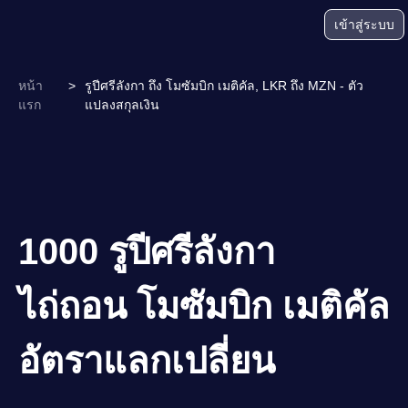
เข้าสู่ระบบ
หน้า
>
รูปีศรีลังกา ถึง โมซัมบิก เมติคัล, LKR ถึง MZN - ตัว
แรก
แปลงสกุลเงิน
1000 รูปีศรีลังกา
ไถ่ถอน โมซัมบิก เมติคัล
อัตราแลกเปลี่ยน