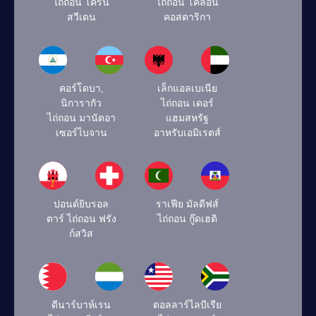
ไถ่ถอน โครน
ไถ่ถอน โคลอน
สวีเดน
คอสตาริกา
คอร์โดบา,
เล็กแอลเบเนีย
นิการากัว
ไถ่ถอน เดอร์
ไถ่ถอน มานัตอา
แฮมสหรัฐ
เซอร์ไบจาน
อาหรับเอมิเรตส์
ปอนด์ยิบรอล
ราเฟีย มัลดีฟส์
ตาร์ ไถ่ถอน ฟรัง
ไถ่ถอน กู๊ดเฮติ
ก์สวิส
ดีนาร์บาห์เรน
ดอลลาร์ไลบีเรีย