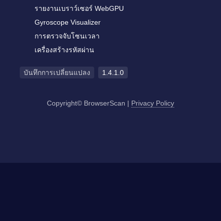
รายงานเบราว์เซอร์ WebGPU
Gyroscope Visualizer
การตรวจจับโซนเวลา
เครื่องสร้างรหัสผ่าน
บันทึกการเปลี่ยนแปลง
1.4.1.0
Copyright© BrowserScan
|
Privacy Policy