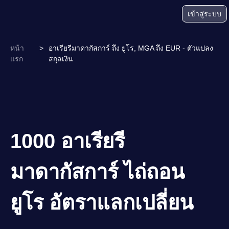
เข้าสู่ระบบ
หน้า
>
อาเรียรีมาดากัสการ์ ถึง ยูโร, MGA ถึง EUR - ตัวแปลง
แรก
สกุลเงิน
1000 อาเรียรี
มาดากัสการ์ ไถ่ถอน
ยูโร อัตราแลกเปลี่ยน