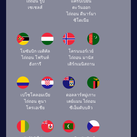
ไถ่ถอน รูปี
แคริบเบียน
เซเชลส์
ตะวันออก
ไถ่ถอน ดีนาร์มา
ซิโดเนีย
โมซัมบิก เมติคัล
โครนนอร์เวย์
ไถ่ถอน โฟรินท์
ไถ่ถอน มานัส
ฮังการี
เติร์กเมนิสถาน
เปโซโคลอมเบีย
ดอลลาร์หมู่เกาะ
ไถ่ถอน คูนา
เคย์แมน ไถ่ถอน
โครเอเชีย
ซีเอ็มดับบลิว