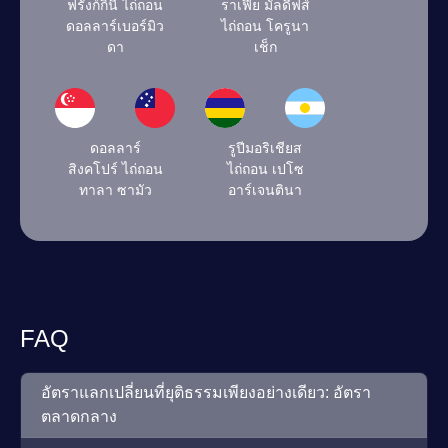
ฟรังก์กินี ไถ่ถอน
ราเฟีย มัลดีฟส์
ดอลลาร์เบอร์มิว
ไถ่ถอน โครูนา
ดา
เช็ก
ดอลลาร์
รูปีมอริเชียส
สิงคโปร์ ไถ่ถอน
ไถ่ถอน เปโซ
ทาลา ซามัว
อาร์เจนตินา
FAQ
อัตราแลกเปลี่ยนที่ยุติธรรมเพียงอย่างเดียว: อัตรา
ตลาดกลาง