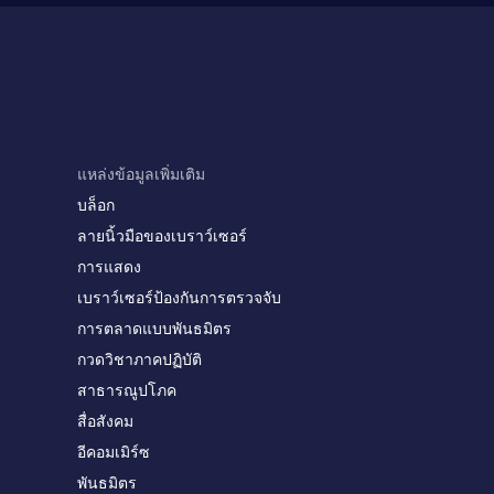
แหล่งข้อมูลเพิ่มเติม
บล็อก
ลายนิ้วมือของเบราว์เซอร์
การแสดง
เบราว์เซอร์ป้องกันการตรวจจับ
การตลาดแบบพันธมิตร
กวดวิชาภาคปฏิบัติ
สาธารณูปโภค
สื่อสังคม
อีคอมเมิร์ซ
พันธมิตร