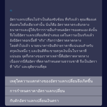
อัตราแลกเปลี่ยนไม่จำเป็นต้องซับซ้อน ที่จริงแล้ว คุณเพียงแค่
ต้องสนใจสิ่งเดียวเท่านั้น นั่นก็คือ อัตราตลาดระดับกลาง
ธนาคารและผู้ให้บริการรายอื่นกำหนดอัตราของตนเอง ดังนั้น
จึงไม่มีอัตราแลกเปลี่ยนที่สม่ำเสมอ แต่ในความเป็นจริงแล้ว
ยังมีอัตราดอกเบี้ยที่ "จริง" เรียกว่าอัตราตลาดกลาง
โดยทั่วไปแล้ว นายธนาคารยินดีจ่ายราคาที่แน่นอนสำหรับ
สกุลเงินหนึ่ง ๆ และยินดีที่จะขายสกุลเงินนั้นในราคาที่
แน่นอน จุดกึ่งกลางของราคาเหล่านี้คืออัตราตลาดกลาง
เนื่องจากนี่คืออัตราที่ตลาดกำหนดตามธรรมชาติ จึงเป็นอัตรา
ที่ "จริง" และยุติธรรมที่สุด
เหตุใดความแตกต่างของอัตราแลกเปลี่ยนจึงเกิดขึ้น
การกำหนดราคาอัตราแลกเปลี่ยน
กับดักอัตราแลกเปลี่ยนเงินตรา