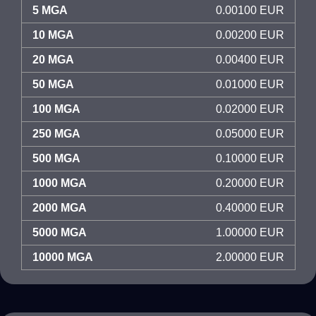
5 MGA
0.00100 EUR
10 MGA
0.00200 EUR
20 MGA
0.00400 EUR
50 MGA
0.01000 EUR
100 MGA
0.02000 EUR
250 MGA
0.05000 EUR
500 MGA
0.10000 EUR
1000 MGA
0.20000 EUR
2000 MGA
0.40000 EUR
5000 MGA
1.00000 EUR
10000 MGA
2.00000 EUR