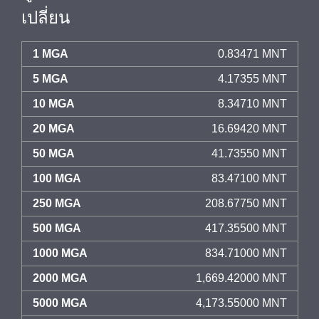
เปลี่ยน
1 MGA
0.83471 MNT
5 MGA
4.17355 MNT
10 MGA
8.34710 MNT
20 MGA
16.69420 MNT
50 MGA
41.73550 MNT
100 MGA
83.47100 MNT
250 MGA
208.67750 MNT
500 MGA
417.35500 MNT
1000 MGA
834.71000 MNT
2000 MGA
1,669.42000 MNT
5000 MGA
4,173.55000 MNT