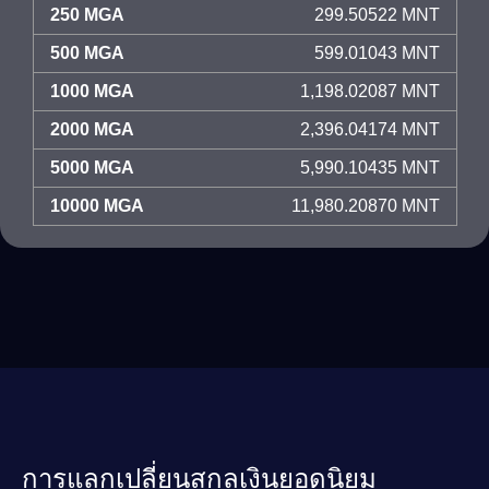
250 MGA
299.50522 MNT
500 MGA
599.01043 MNT
1000 MGA
1,198.02087 MNT
2000 MGA
2,396.04174 MNT
5000 MGA
5,990.10435 MNT
10000 MGA
11,980.20870 MNT
การแลกเปลี่ยนสกุลเงินยอดนิยม