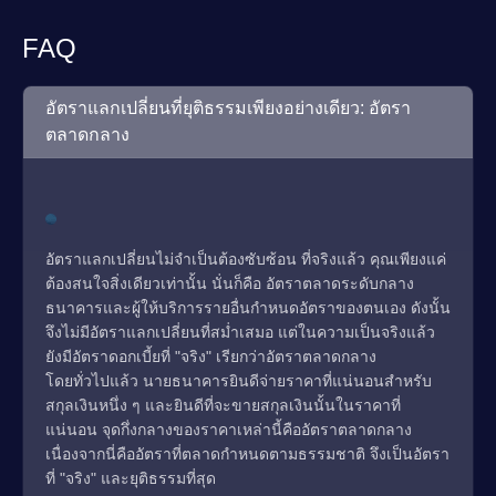
FAQ
อัตราแลกเปลี่ยนที่ยุติธรรมเพียงอย่างเดียว: อัตรา
ตลาดกลาง
อัตราแลกเปลี่ยนไม่จำเป็นต้องซับซ้อน ที่จริงแล้ว คุณเพียงแค่
ต้องสนใจสิ่งเดียวเท่านั้น นั่นก็คือ อัตราตลาดระดับกลาง
ธนาคารและผู้ให้บริการรายอื่นกำหนดอัตราของตนเอง ดังนั้น
จึงไม่มีอัตราแลกเปลี่ยนที่สม่ำเสมอ แต่ในความเป็นจริงแล้ว
ยังมีอัตราดอกเบี้ยที่ "จริง" เรียกว่าอัตราตลาดกลาง
โดยทั่วไปแล้ว นายธนาคารยินดีจ่ายราคาที่แน่นอนสำหรับ
สกุลเงินหนึ่ง ๆ และยินดีที่จะขายสกุลเงินนั้นในราคาที่
แน่นอน จุดกึ่งกลางของราคาเหล่านี้คืออัตราตลาดกลาง
เนื่องจากนี่คืออัตราที่ตลาดกำหนดตามธรรมชาติ จึงเป็นอัตรา
ที่ "จริง" และยุติธรรมที่สุด