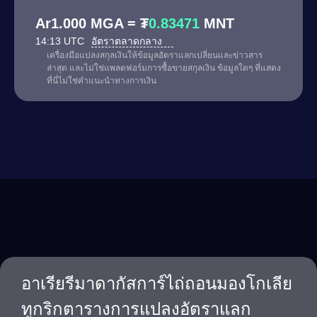
Ar1.000 MGA = ₮
0.83471
MNT
14:13 UTC
อัตราตลาดกลาง
เครื่องมือแปลงสกุลเงินให้ข้อมูลอัตราแลกเปลี่ยนและข่าวสาร
ล่าสุด และไม่ใช่แพลตฟอร์มการซื้อขายสกุลเงิน ข้อมูลใดๆ ที่แสดง
ที่นี่ไม่ใช่คำแนะนำทางการเงิน
อาเรียรีมาดากัสการ์ไถ่ถอนมองโกเลีย
ทูกริกตารางการแปลงอัตราแลก