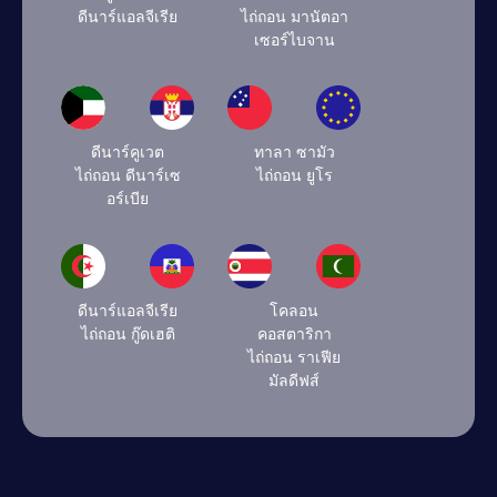
ดีนาร์แอลจีเรีย
ไถ่ถอน มานัตอา
เซอร์ไบจาน
ดีนาร์คูเวต
ทาลา ซามัว
ไถ่ถอน ดีนาร์เซ
ไถ่ถอน ยูโร
อร์เบีย
ดีนาร์แอลจีเรีย
โคลอน
ไถ่ถอน กู๊ดเฮติ
คอสตาริกา
ไถ่ถอน ราเฟีย
มัลดีฟส์