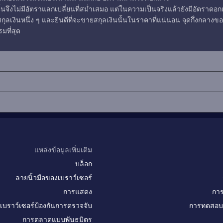
ึงไม่มีอัตราแลกเปลี่ยนที่สม่ำเสมอ แต่ในความเป็นจริงแล้วยังมีอัตราดอกเบี
เงินหนึ่ง ๆ และยินดีที่จะขายสกุลเงินนั้นในราคาที่แน่นอน จุดกึ่งกลางของร
มที่สุด
แหล่งข้อมูลเพิ่มเติม
บล็อก
ลายนิ้วมือของเบราว์เซอร์
การแสดง
การ
เบราว์เซอร์ป้องกันการตรวจจับ
การทดสอบค
การตลาดแบบพันธมิตร