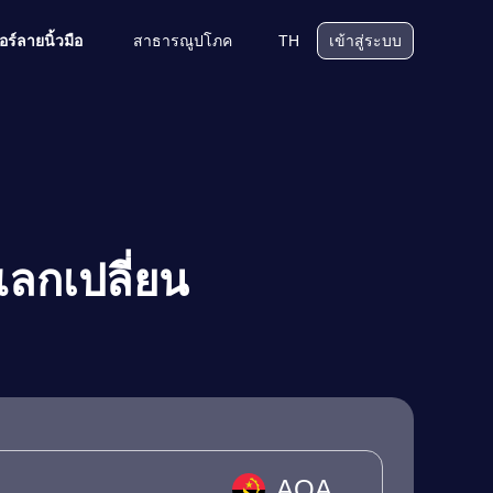
สาธารณูปโภค
TH
อร์ลายนิ้วมือ
เข้าสู่ระบบ
ลกเปลี่ยน
AOA