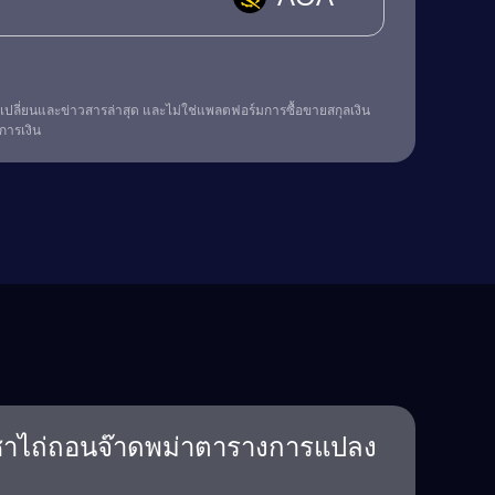
ลกเปลี่ยนและข่าวสารล่าสุด และไม่ใช่แพลตฟอร์มการซื้อขายสกุลเงิน
การเงิน
าไถ่ถอนจ๊าดพม่าตารางการแปลง