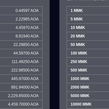
0.44597 AOA
1 MMK
2.22985 AOA
5 MMK
4.45970 AOA
10 MMK
8.91940 AOA
20 MMK
22.29850 AOA
50 MMK
44.59700 AOA
100 MMK
111.49250 AOA
250 MMK
222.98500 AOA
500 MMK
445.97000 AOA
1000 MMK
891.94000 AOA
2000 MMK
2,229.85000 AOA
5000 MMK
4,459.70000 AOA
10000 MMK