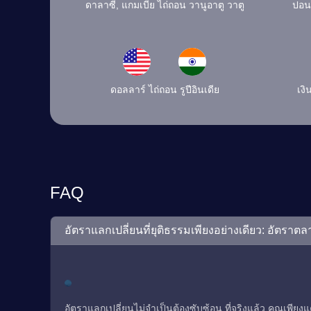
ดาลาซี, แกมเบีย ไถ่ถอน วานูอาตู วาตู
ปอนด
ดอลลาร์ ไถ่ถอน รูปีอินเดีย
เงิ
FAQ
อัตราแลกเปลี่ยนที่ยุติธรรมเพียงอย่างเดียว: อัตรา
อัตราแลกเปลี่ยนไม่จำเป็นต้องซับซ้อน ที่จริงแล้ว คุณเพียงแ