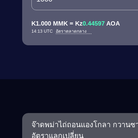
K1.000 MMK = Kz
0.44597
AOA
14:13 UTC
อัตราตลาดกลาง
จ๊าดพม่าไถ่ถอนแองโกลา กวาน
อัตราแลกเปลี่ยน