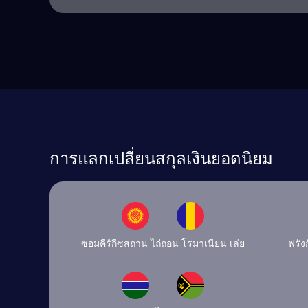
การแลกเปลี่ยนสกุลเงินยอดนิยม
ซอมคีร์กีซสถาน ไถ่ถอน โรมาเนียน เล่ย
ฟรัง