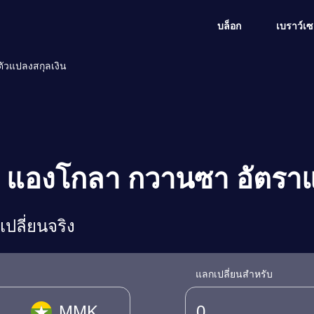
บล็อก
เบราว์เซ
ตัวแปลงสกุลเงิน
น แองโกลา กวานซา อัตราแ
ลี่ยนจริง
แลกเปลี่ยนสำหรับ
MMK