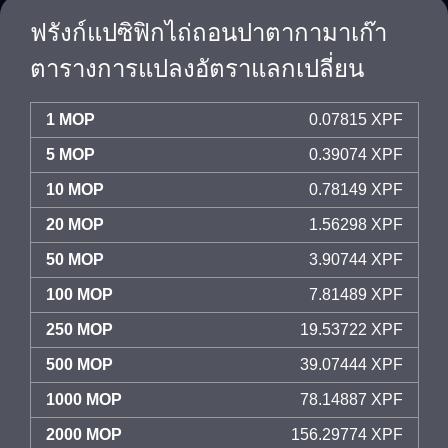
ฟรังก์แปซิฟิกไถ่ถอนปาตากามาเก๊า
ตารางการแปลงอัตราแลกเปลี่ยน
1 MOP
0.07815 XPF
5 MOP
0.39074 XPF
10 MOP
0.78149 XPF
20 MOP
1.56298 XPF
50 MOP
3.90744 XPF
100 MOP
7.81489 XPF
250 MOP
19.53722 XPF
500 MOP
39.07444 XPF
1000 MOP
78.14887 XPF
2000 MOP
156.29774 XPF