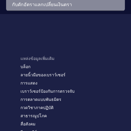
กับดักอัตราแลกเปลี่ยนเงินตรา
แหล่งข้อมูลเพิ่มเติม
บล็อก
ลายนิ้วมือของเบราว์เซอร์
การแสดง
เบราว์เซอร์ป้องกันการตรวจจับ
การตลาดแบบพันธมิตร
กวดวิชาภาคปฏิบัติ
สาธารณูปโภค
สื่อสังคม