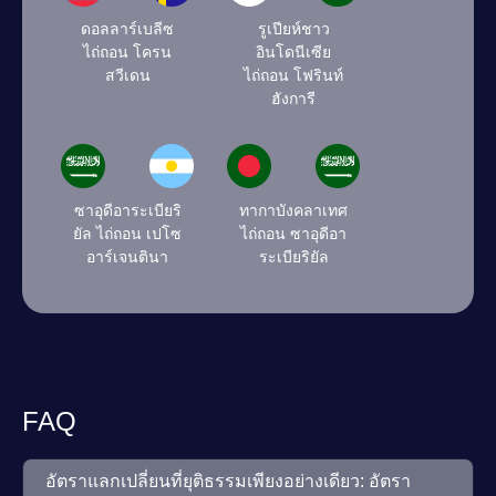
ดอลลาร์เบลีซ
รูเปียห์ชาว
ไถ่ถอน โครน
อินโดนีเซีย
สวีเดน
ไถ่ถอน โฟรินท์
ฮังการี
ซาอุดีอาระเบียริ
ทากาบังคลาเทศ
ยัล ไถ่ถอน เปโซ
ไถ่ถอน ซาอุดีอา
อาร์เจนตินา
ระเบียริยัล
FAQ
อัตราแลกเปลี่ยนที่ยุติธรรมเพียงอย่างเดียว: อัตรา