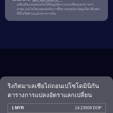
เครื่องมือแปลงสกุลเงินให้ข้อมูลอัตราแลกเปลี่ยนและข่าวสาร
ล่าสุด และไม่ใช่แพลตฟอร์มการซื้อขายสกุลเงิน ข้อมูลใดๆ ที่แสดง
ที่นี่ไม่ใช่คำแนะนำทางการเงิน
ริงกิตมาเลเซียไถ่ถอนเปโซโดมินิกัน
ตารางการแปลงอัตราแลกเปลี่ยน
1 MYR
14.23509 DOP