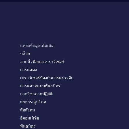
แหล่งข้อมูลเพิ่มเติม
บล็อก
ลายนิ้วมือของเบราว์เซอร์
การแสดง
เบราว์เซอร์ป้องกันการตรวจจับ
การตลาดแบบพันธมิตร
กวดวิชาภาคปฏิบัติ
สาธารณูปโภค
สื่อสังคม
อีคอมเมิร์ซ
พันธมิตร