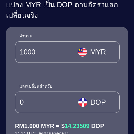
แปลง MYR เป็น DOP ตามอัตราแลก
เปลี่ยนจริง
จำนวน
MYR
แลกเปลี่ยนสำหรับ
DOP
RM1.000 MYR = $
14.23509
DOP
14:14 UTC
อัตราตลาดกลาง