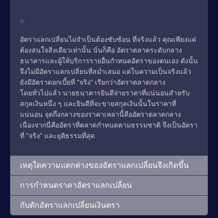
อัตราแลกเปลี่ยนไม่จำเป็นต้องซับซ้อน ที่จริงแล้ว คุณเพียงแค่
ต้องสนใจสิ่งเดียวเท่านั้น นั่นก็คือ อัตราตลาดระดับกลาง
ธนาคารและผู้ให้บริการรายอื่นกำหนดอัตราของตนเอง ดังนั้น
จึงไม่มีอัตราแลกเปลี่ยนที่สม่ำเสมอ แต่ในความเป็นจริงแล้ว
ยังมีอัตราดอกเบี้ยที่ "จริง" เรียกว่าอัตราตลาดกลาง
โดยทั่วไปแล้ว นายธนาคารยินดีจ่ายราคาที่แน่นอนสำหรับ
สกุลเงินหนึ่ง ๆ และยินดีที่จะขายสกุลเงินนั้นในราคาที่
แน่นอน จุดกึ่งกลางของราคาเหล่านี้คืออัตราตลาดกลาง
เนื่องจากนี่คืออัตราที่ตลาดกำหนดตามธรรมชาติ จึงเป็นอัตรา
ที่ "จริง" และยุติธรรมที่สุด
เหตุใดความแตกต่างของอัตราแลกเปลี่ยนจึงเกิดขึ้น
การกำหนดราคาอัตราแลกเปลี่ยน
กับดักอัตราแลกเปลี่ยนเงินตรา