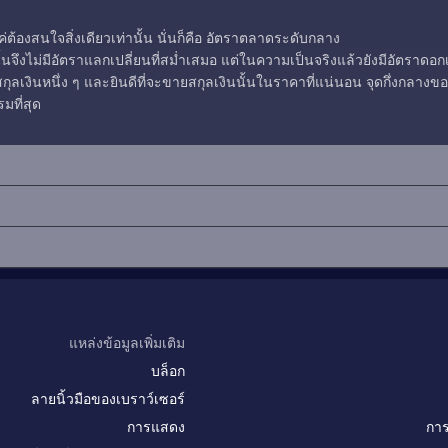
ค่ต้องสนใจสิ่งเดียวเท่านั้น นั่นก็คือ อัตราตลาดระดับกลาง
ึงไม่มีอัตราแลกเปลี่ยนที่สม่ำเสมอ แต่ในความเป็นจริงแล้วยังมีอัตราดอกเบี
เงินหนึ่ง ๆ และยินดีที่จะขายสกุลเงินนั้นในราคาที่แน่นอน จุดกึ่งกลางของร
มที่สุด
แหล่งข้อมูลเพิ่มเติม
บล็อก
ลายนิ้วมือของเบราว์เซอร์
การแสดง
การ