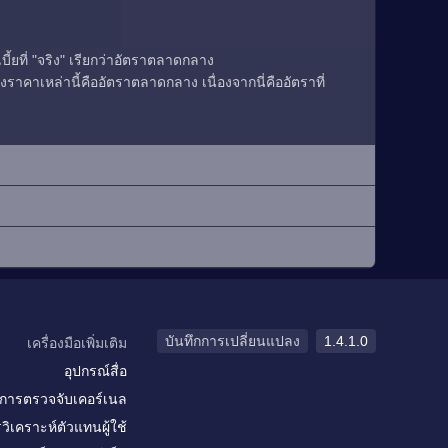
้ยที่ "จริง" เรียกว่าอัตราตลาดกลาง
าคาเหล่านี้คืออัตราตลาดกลาง เนื่องจากนี่คืออัตราที่
บันทึกการเปลี่ยนแปลง
1.4.1.0
เครื่องมือเพิ่มเติม
อุปกรณ์สื่อ
การตรวจจับเคอร์เนล
วิเคราะห์ตัวแทนผู้ใช้