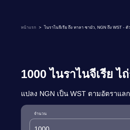
หน้าแรก
>
ไนราไนจีเรีย ถึง ทาลา ซามัว, NGN ถึง WST - ตั
1000 ไนราไนจีเรีย ไถ
แปลง NGN เป็น WST ตามอัตราแลกเป
จำนวน