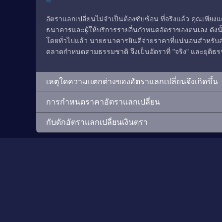
อัตราแลกเปลี่ยนไม่จำเป็นต้องซับซ้อน ที่จริงแล้ว คุณเพียงแ
ธนาคารและผู้ให้บริการรายอื่นกำหนดอัตราของตนเอง ดังนั้นจ
โดยทั่วไปแล้ว นายธนาคารยินดีจ่ายราคาที่แน่นอนสำหรับสกุล
ตลาดกำหนดตามธรรมชาติ จึงเป็นอัตราที่ "จริง" และยุติธรร
เหตุใดความแตกต่างของอัตราแลกเปลี่ยนจึงเกิดขึ้น
การกำหนดราคาอัตราแลกเปลี่ยน
กับดักอัตราแลกเปลี่ยนเงินตรา