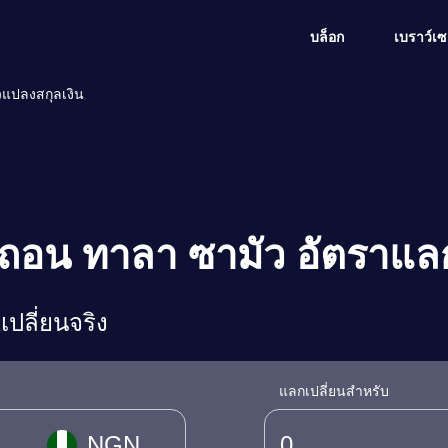
บล็อก
เบราว์เซ
วแปลงสกุลเงิน
่ถอน ทาลา ซามัว อัตราแลก
ลี่ยนจริง
แลกเปลี่ยนสำหรับ
NGN