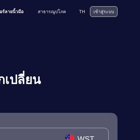
สาธารณูปโภค
TH
อร์ลายนิ้วมือ
เข้าสู่ระบบ
เปลี่ยน
WST