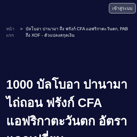
เข้าสู่ระบบ
หน้า
>
บัลโบอา ปานามา ถึง ฟรังก์ CFA แอฟริกาตะวันตก, PAB
แรก
ถึง XOF - ตัวแปลงสกุลเงิน
1000 บัลโบอา ปานามา
ไถ่ถอน ฟรังก์ CFA
แอฟริกาตะวันตก อัตรา