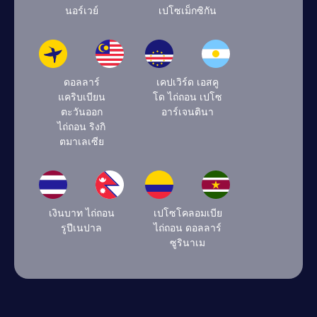
นอร์เวย์
เปโซเม็กซิกัน
ดอลลาร์
เคปเวิร์ด เอสคู
แคริบเบียน
โด ไถ่ถอน เปโซ
ตะวันออก
อาร์เจนตินา
ไถ่ถอน ริงกิ
ตมาเลเซีย
เงินบาท ไถ่ถอน
เปโซโคลอมเบีย
รูปีเนปาล
ไถ่ถอน ดอลลาร์
ซูรินาเม