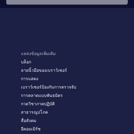
แหล่งข้อมูลเพิ่มเติม
บล็อก
ลายนิ้วมือของเบราว์เซอร์
การแสดง
เบราว์เซอร์ป้องกันการตรวจจับ
การตลาดแบบพันธมิตร
กวดวิชาภาคปฏิบัติ
สาธารณูปโภค
สื่อสังคม
อีคอมเมิร์ซ