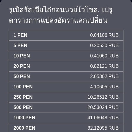
รูเบิลรัสเซียไถ่ถอนนวยโวโซล, เปรู
ตารางการแปลงอัตราแลกเปลี่ยน
1 PEN
0.04106 RUB
5 PEN
0.20530 RUB
10 PEN
0.41060 RUB
20 PEN
0.82121 RUB
50 PEN
2.05302 RUB
100 PEN
4.10605 RUB
250 PEN
10.26512 RUB
500 PEN
20.53024 RUB
1000 PEN
41.06048 RUB
2000 PEN
82.12095 RUB