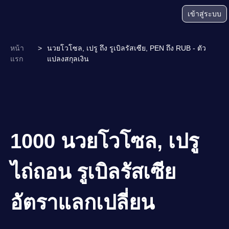
เข้าสู่ระบบ
หน้า
>
นวยโวโซล, เปรู ถึง รูเบิลรัสเซีย, PEN ถึง RUB - ตัว
แรก
แปลงสกุลเงิน
1000 นวยโวโซล, เปรู
ไถ่ถอน รูเบิลรัสเซีย
อัตราแลกเปลี่ยน