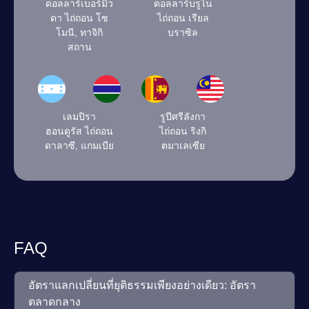
ดอลลาร์เบอร์มิว
ดอลลาร์บรูไน
ดา ไถ่ถอน โซ
ไถ่ถอน เรียล
โมนี, ทาจิกิ
บราซิล
สถาน
เลมปิรา
รูปีศรีลังกา
ฮอนดูรัส ไถ่ถอน
ไถ่ถอน ริงกิ
ดาลาซี, แกมเบีย
ตมาเลเซีย
FAQ
อัตราแลกเปลี่ยนที่ยุติธรรมเพียงอย่างเดียว: อัตรา
ตลาดกลาง