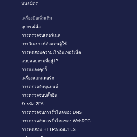
พันธมิตร
เครื่องมือเพิ่มเติม
อุปกรณ์สื่อ
การตรวจจับเคอร์เนล
การวิเคราะห์ตัวแทนผู้ใช้
การทดสอบความเร็วอินเทอร์เน็ต
แบบสอบถามที่อยู่ IP
การแปลงคุกกี้
เครื่องสแกนพอร์ต
การตรวจจับหุ่นยนต์
การตรวจจับปลั๊กอิน
รับรหัส 2FA
การตรวจจับการรั่วไหลของ DNS
การตรวจจับการรั่วไหลของ WebRTC
การทดสอบ HTTP2/SSL/TLS