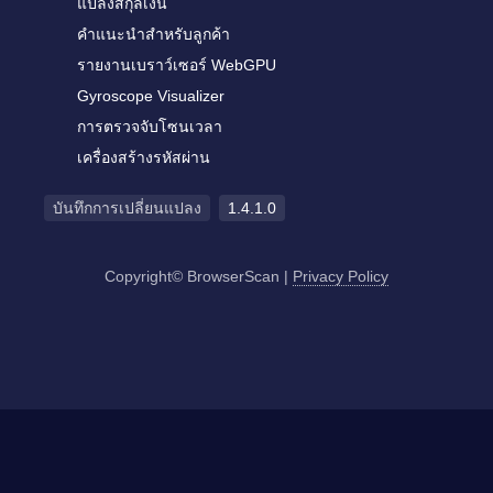
แปลงสกุลเงิน
คำแนะนำสำหรับลูกค้า
รายงานเบราว์เซอร์ WebGPU
Gyroscope Visualizer
การตรวจจับโซนเวลา
เครื่องสร้างรหัสผ่าน
บันทึกการเปลี่ยนแปลง
1.4.1.0
Copyright© BrowserScan
|
Privacy Policy