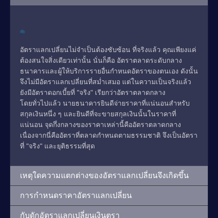
อัตราแลกเปลี่ยนไม่จำเป็นต้องซับซ้อน ที่จริงแล้ว คุณเพียงแค่
ต้องสนใจสิ่งเดียวเท่านั้น นั่นก็คือ อัตราตลาดระดับกลาง
ธนาคารและผู้ให้บริการรายอื่นกำหนดอัตราของตนเอง ดังนั้น
จึงไม่มีอัตราแลกเปลี่ยนที่สม่ำเสมอ แต่ในความเป็นจริงแล้ว
ยังมีอัตราดอกเบี้ยที่ "จริง" เรียกว่าอัตราตลาดกลาง
โดยทั่วไปแล้ว นายธนาคารยินดีจ่ายราคาที่แน่นอนสำหรับ
สกุลเงินหนึ่ง ๆ และยินดีที่จะขายสกุลเงินนั้นในราคาที่
แน่นอน จุดกึ่งกลางของราคาเหล่านี้คืออัตราตลาดกลาง
เนื่องจากนี่คืออัตราที่ตลาดกำหนดตามธรรมชาติ จึงเป็นอัตรา
ที่ "จริง" และยุติธรรมที่สุด
เหตุใดความแตกต่างของอัตราแลกเปลี่ยนจึงเกิดขึ้น
การกำหนดราคาอัตราแลกเปลี่ยน
กับดักอัตราแลกเปลี่ยนเงินตรา