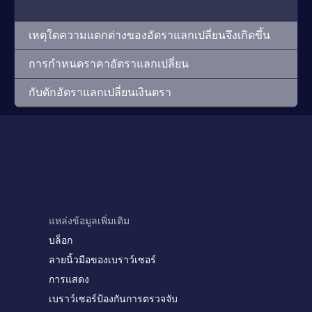
เหตุใดความแตกต่างของอัตราแลกเปลี่ยนจึงเกิดขึ้น
การกำหนดราคาอัตราแลกเปลี่ยน
กับดักอัตราแลกเปลี่ยนเงินตรา
แหล่งข้อมูลเพิ่มเติม
บล็อก
ลายนิ้วมือของเบราว์เซอร์
การแสดง
เบราว์เซอร์ป้องกันการตรวจจับ