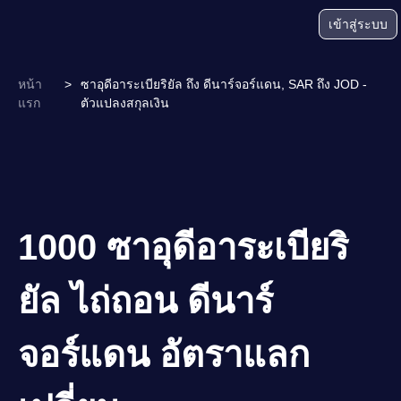
เข้าสู่ระบบ
หน้า
>
ซาอุดีอาระเบียริยัล ถึง ดีนาร์จอร์แดน, SAR ถึง JOD -
แรก
ตัวแปลงสกุลเงิน
1000 ซาอุดีอาระเบียริ
ยัล ไถ่ถอน ดีนาร์
จอร์แดน อัตราแลก