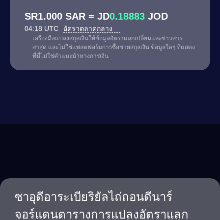
SR1.000 SAR = JD
0.18883
JOD
04:18 UTC
อัตราตลาดกลาง
เครื่องมือแปลงสกุลเงินให้ข้อมูลอัตราแลกเปลี่ยนและข่าวสาร
ล่าสุด และไม่ใช่แพลตฟอร์มการซื้อขายสกุลเงิน ข้อมูลใดๆ ที่แสดง
ที่นี่ไม่ใช่คำแนะนำทางการเงิน
ซาอุดีอาระเบียริยัลไถ่ถอนดีนาร์
จอร์แดนตารางการแปลงอัตราแลก