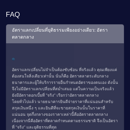
FAQ
อัตราแลกเปลี่ยนที่ยุติธรรมเพียงอย่างเดียว: อัตรา
ตลาดกลาง
อัตราแลกเปลี่ยนไม่จำเป็นต้องซับซ้อน ที่จริงแล้ว คุณเพียงแค่
ต้องสนใจสิ่งเดียวเท่านั้น นั่นก็คือ อัตราตลาดระดับกลาง
ธนาคารและผู้ให้บริการรายอื่นกำหนดอัตราของตนเอง ดังนั้น
จึงไม่มีอัตราแลกเปลี่ยนที่สม่ำเสมอ แต่ในความเป็นจริงแล้ว
ยังมีอัตราดอกเบี้ยที่ "จริง" เรียกว่าอัตราตลาดกลาง
โดยทั่วไปแล้ว นายธนาคารยินดีจ่ายราคาที่แน่นอนสำหรับ
สกุลเงินหนึ่ง ๆ และยินดีที่จะขายสกุลเงินนั้นในราคาที่
แน่นอน จุดกึ่งกลางของราคาเหล่านี้คืออัตราตลาดกลาง
เนื่องจากนี่คืออัตราที่ตลาดกำหนดตามธรรมชาติ จึงเป็นอัตรา
ที่ "จริง" และยุติธรรมที่สุด