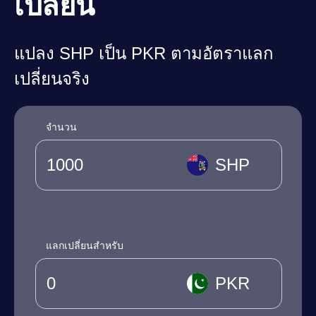
เปลี่ยน
แปลง SHP เป็น PKR ตามอัตราแลก
เปลี่ยนจริง
จำนวน
SHP
แลกเปลี่ยนสำหรับ
PKR