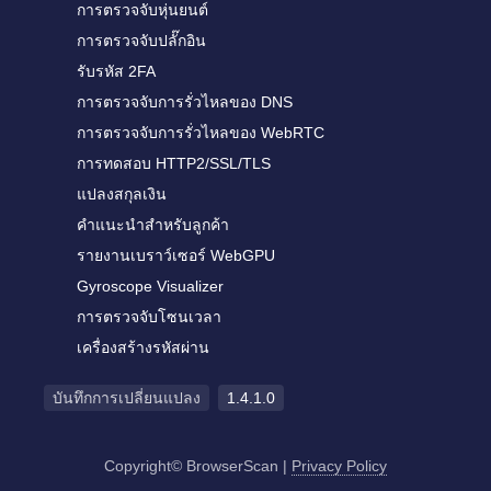
การตรวจจับหุ่นยนต์
การตรวจจับปลั๊กอิน
รับรหัส 2FA
การตรวจจับการรั่วไหลของ DNS
การตรวจจับการรั่วไหลของ WebRTC
การทดสอบ HTTP2/SSL/TLS
แปลงสกุลเงิน
คำแนะนำสำหรับลูกค้า
รายงานเบราว์เซอร์ WebGPU
Gyroscope Visualizer
การตรวจจับโซนเวลา
เครื่องสร้างรหัสผ่าน
บันทึกการเปลี่ยนแปลง
1.4.1.0
Copyright© BrowserScan
|
Privacy Policy