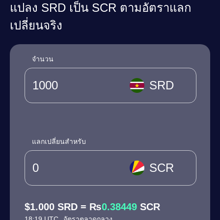
แปลง SRD เป็น SCR ตามอัตราแลก
เปลี่ยนจริง
จำนวน
SRD
แลกเปลี่ยนสำหรับ
SCR
$1.000 SRD = ₨
0.38449
SCR
18:19 UTC
อัตราตลาดกลาง