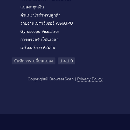
แปลงสกุลเงิน
คำแนะนำสำหรับลูกค้า
รายงานเบราว์เซอร์ WebGPU
Gyroscope Visualizer
การตรวจจับโซนเวลา
เครื่องสร้างรหัสผ่าน
บันทึกการเปลี่ยนแปลง
1.4.1.0
Copyright© BrowserScan
|
Privacy Policy