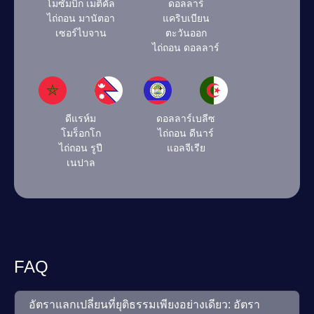
โมซัมบิก เมติคัล
ดอลลาร์
ไถ่ถอน มานัตอา
แคริบเบียน
เซอร์ไบจาน
ตะวันออก
ไถ่ถอน ดอลลาร์
ดีแรห์ม
ดอลลาร์เบลีซ
โมร็อกโก
ไถ่ถอน ดีนาร์
ไถ่ถอน รูปี
แอลจีเรีย
เนปาล
FAQ
อัตราแลกเปลี่ยนที่ยุติธรรมเพียงอย่างเดียว: อัตรา