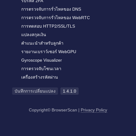
รับรหัส 2FA
การตรวจจับการรั่วไหลของ DNS
การตรวจจับการรั่วไหลของ WebRTC
การทดสอบ HTTP2/SSL/TLS
แปลงสกุลเงิน
คำแนะนำสำหรับลูกค้า
รายงานเบราว์เซอร์ WebGPU
Gyroscope Visualizer
การตรวจจับโซนเวลา
เครื่องสร้างรหัสผ่าน
บันทึกการเปลี่ยนแปลง
1.4.1.0
Copyright© BrowserScan
|
Privacy Policy