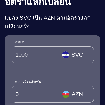
อัตราแลกเปลี่ยน
แปลง SVC เป็น AZN ตามอัตราแลก
เปลี่ยนจริง
จำนวน
SVC
แลกเปลี่ยนสำหรับ
AZN