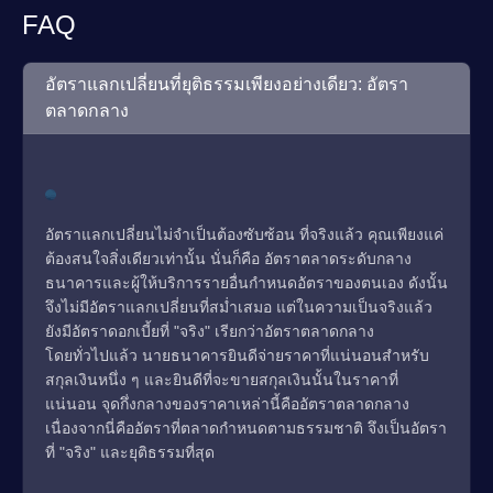
FAQ
อัตราแลกเปลี่ยนที่ยุติธรรมเพียงอย่างเดียว: อัตรา
ตลาดกลาง
อัตราแลกเปลี่ยนไม่จำเป็นต้องซับซ้อน ที่จริงแล้ว คุณเพียงแค่
ต้องสนใจสิ่งเดียวเท่านั้น นั่นก็คือ อัตราตลาดระดับกลาง
ธนาคารและผู้ให้บริการรายอื่นกำหนดอัตราของตนเอง ดังนั้น
จึงไม่มีอัตราแลกเปลี่ยนที่สม่ำเสมอ แต่ในความเป็นจริงแล้ว
ยังมีอัตราดอกเบี้ยที่ "จริง" เรียกว่าอัตราตลาดกลาง
โดยทั่วไปแล้ว นายธนาคารยินดีจ่ายราคาที่แน่นอนสำหรับ
สกุลเงินหนึ่ง ๆ และยินดีที่จะขายสกุลเงินนั้นในราคาที่
แน่นอน จุดกึ่งกลางของราคาเหล่านี้คืออัตราตลาดกลาง
เนื่องจากนี่คืออัตราที่ตลาดกำหนดตามธรรมชาติ จึงเป็นอัตรา
ที่ "จริง" และยุติธรรมที่สุด