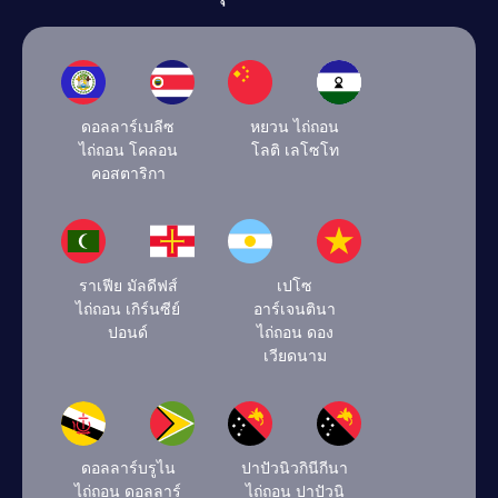
ดอลลาร์เบลีซ
หยวน ไถ่ถอน
ไถ่ถอน โคลอน
โลติ เลโซโท
คอสตาริกา
ราเฟีย มัลดีฟส์
เปโซ
ไถ่ถอน เกิร์นซีย์
อาร์เจนตินา
ปอนด์
ไถ่ถอน ดอง
เวียดนาม
ดอลลาร์บรูไน
ปาปัวนิวกินีกีนา
ไถ่ถอน ดอลลาร์
ไถ่ถอน ปาปัวนิ