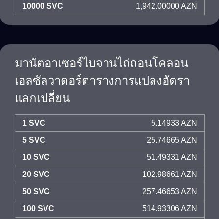
10000 SVC
1,942.00000 AZN
มานัตอาเซอร์ไบจานไถ่ถอนโคลอน
เอลซัลวาดอร์ตารางการแปลงอัตรา
แลกเปลี่ยน
1 SVC
5.14933 AZN
5 SVC
25.74665 AZN
10 SVC
51.49331 AZN
20 SVC
102.98661 AZN
50 SVC
257.46653 AZN
100 SVC
514.93306 AZN