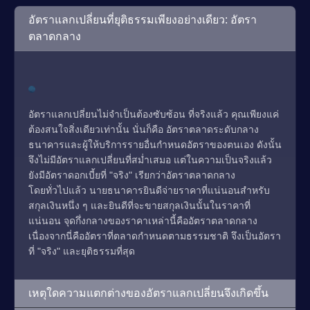
อัตราแลกเปลี่ยนที่ยุติธรรมเพียงอย่างเดียว: อัตรา
ตลาดกลาง
อัตราแลกเปลี่ยนไม่จำเป็นต้องซับซ้อน ที่จริงแล้ว คุณเพียงแค่
ต้องสนใจสิ่งเดียวเท่านั้น นั่นก็คือ อัตราตลาดระดับกลาง
ธนาคารและผู้ให้บริการรายอื่นกำหนดอัตราของตนเอง ดังนั้น
จึงไม่มีอัตราแลกเปลี่ยนที่สม่ำเสมอ แต่ในความเป็นจริงแล้ว
ยังมีอัตราดอกเบี้ยที่ "จริง" เรียกว่าอัตราตลาดกลาง
โดยทั่วไปแล้ว นายธนาคารยินดีจ่ายราคาที่แน่นอนสำหรับ
สกุลเงินหนึ่ง ๆ และยินดีที่จะขายสกุลเงินนั้นในราคาที่
แน่นอน จุดกึ่งกลางของราคาเหล่านี้คืออัตราตลาดกลาง
เนื่องจากนี่คืออัตราที่ตลาดกำหนดตามธรรมชาติ จึงเป็นอัตรา
ที่ "จริง" และยุติธรรมที่สุด
เหตุใดความแตกต่างของอัตราแลกเปลี่ยนจึงเกิดขึ้น