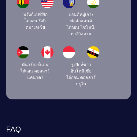
ฟรังก์แปซิฟิก
ปอนด์หมู่เกาะ
ไถ่ถอน ริงกิ
ฟอล์กแลนด์
ตมาเลเซีย
ไถ่ถอน โซโมนี,
ทาจิกิสถาน
ดีนาร์จอร์แดน
รูเปียห์ชาว
ไถ่ถอน ดอลลาร์
อินโดนีเซีย
แคนาดา
ไถ่ถอน ดอลลาร์
บรูไน
FAQ