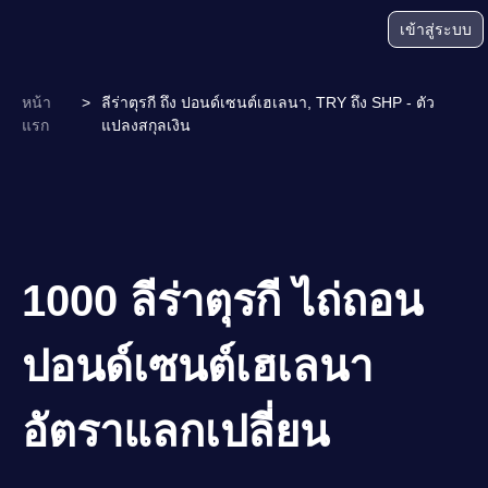
เข้าสู่ระบบ
หน้า
>
ลีร่าตุรกี ถึง ปอนด์เซนต์เฮเลนา, TRY ถึง SHP - ตัว
แรก
แปลงสกุลเงิน
1000 ลีร่าตุรกี ไถ่ถอน
ปอนด์เซนต์เฮเลนา
อัตราแลกเปลี่ยน