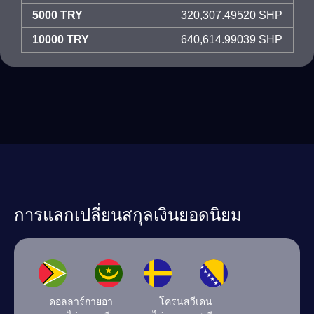
5000 TRY
320,307.49520 SHP
10000 TRY
640,614.99039 SHP
การแลกเปลี่ยนสกุลเงินยอดนิยม
ดอลลาร์กายอา
โครนสวีเดน