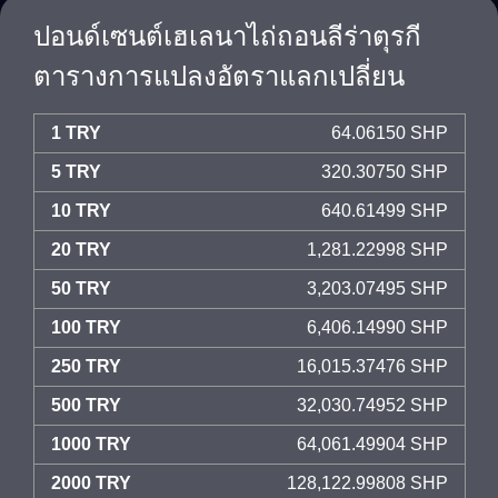
ปอนด์เซนต์เฮเลนาไถ่ถอนลีร่าตุรกี
ตารางการแปลงอัตราแลกเปลี่ยน
1 TRY
64.06150 SHP
5 TRY
320.30750 SHP
10 TRY
640.61499 SHP
20 TRY
1,281.22998 SHP
50 TRY
3,203.07495 SHP
100 TRY
6,406.14990 SHP
250 TRY
16,015.37476 SHP
500 TRY
32,030.74952 SHP
1000 TRY
64,061.49904 SHP
2000 TRY
128,122.99808 SHP