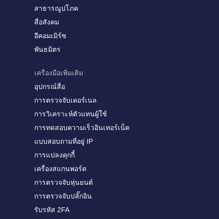
สาธารณูปโภค
สื่อสังคม
อีคอมเมิร์ซ
พันธมิตร
เครื่องมือเพิ่มเติม
อุปกรณ์สื่อ
การตรวจจับเคอร์เนล
การวิเคราะห์ตัวแทนผู้ใช้
การทดสอบความเร็วอินเทอร์เน็ต
แบบสอบถามที่อยู่ IP
การแปลงคุกกี้
เครื่องสแกนพอร์ต
การตรวจจับหุ่นยนต์
การตรวจจับปลั๊กอิน
รับรหัส 2FA