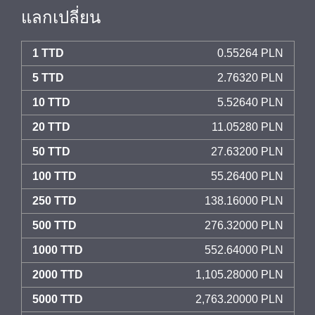
แลกเปลี่ยน
1 TTD
0.55264 PLN
5 TTD
2.76320 PLN
10 TTD
5.52640 PLN
20 TTD
11.05280 PLN
50 TTD
27.63200 PLN
100 TTD
55.26400 PLN
250 TTD
138.16000 PLN
500 TTD
276.32000 PLN
1000 TTD
552.64000 PLN
2000 TTD
1,105.28000 PLN
5000 TTD
2,763.20000 PLN