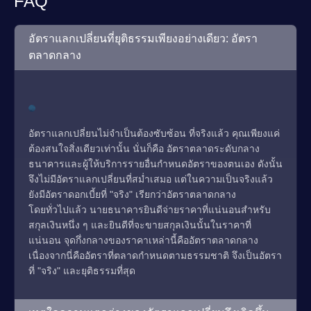
FAQ
อัตราแลกเปลี่ยนที่ยุติธรรมเพียงอย่างเดียว: อัตรา
ตลาดกลาง
อัตราแลกเปลี่ยนไม่จำเป็นต้องซับซ้อน ที่จริงแล้ว คุณเพียงแค่
ต้องสนใจสิ่งเดียวเท่านั้น นั่นก็คือ อัตราตลาดระดับกลาง
ธนาคารและผู้ให้บริการรายอื่นกำหนดอัตราของตนเอง ดังนั้น
จึงไม่มีอัตราแลกเปลี่ยนที่สม่ำเสมอ แต่ในความเป็นจริงแล้ว
ยังมีอัตราดอกเบี้ยที่ "จริง" เรียกว่าอัตราตลาดกลาง
โดยทั่วไปแล้ว นายธนาคารยินดีจ่ายราคาที่แน่นอนสำหรับ
สกุลเงินหนึ่ง ๆ และยินดีที่จะขายสกุลเงินนั้นในราคาที่
แน่นอน จุดกึ่งกลางของราคาเหล่านี้คืออัตราตลาดกลาง
เนื่องจากนี่คืออัตราที่ตลาดกำหนดตามธรรมชาติ จึงเป็นอัตรา
ที่ "จริง" และยุติธรรมที่สุด