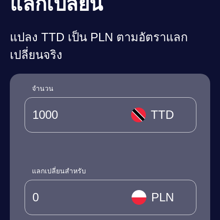
แลกเปลี่ยน
แปลง TTD เป็น PLN ตามอัตราแลก
เปลี่ยนจริง
จำนวน
TTD
แลกเปลี่ยนสำหรับ
PLN