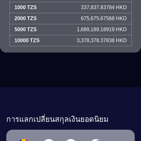
1000 TZS
337,837.83784 HKD
2000 TZS
675,675.67568 HKD
5000 TZS
1,689,189.18919 HKD
10000 TZS
3,378,378.37838 HKD
การแลกเปลี่ยนสกุลเงินยอดนิยม