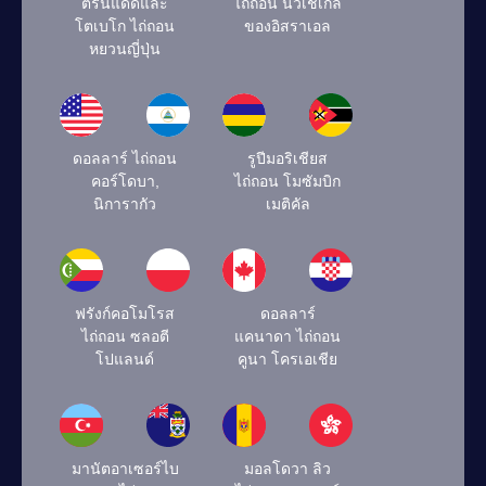
ตรินิแดดและ
ไถ่ถอน นิวเชเกล
โตเบโก ไถ่ถอน
ของอิสราเอล
หยวนญี่ปุ่น
ดอลลาร์ ไถ่ถอน
รูปีมอริเชียส
คอร์โดบา,
ไถ่ถอน โมซัมบิก
นิการากัว
เมติคัล
ฟรังก์คอโมโรส
ดอลลาร์
ไถ่ถอน ซลอตี
แคนาดา ไถ่ถอน
โปแลนด์
คูนา โครเอเชีย
มานัตอาเซอร์ไบ
มอลโดวา ลิว