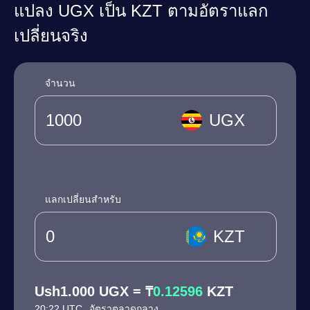
แปลง UGX เป็น KZT ตามอัตราแลก
เปลี่ยนจริง
จำนวน
UGX
แลกเปลี่ยนสำหรับ
KZT
Ush1.000 UGX = ₸
0.12596
KZT
20:22 UTC
อัตราตลาดกลาง