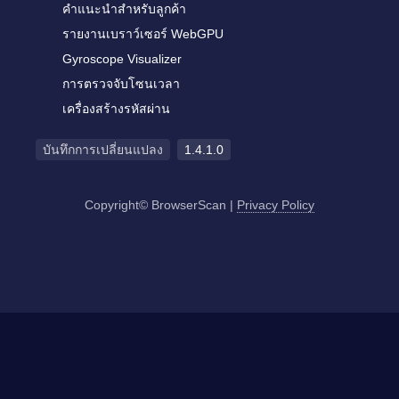
คำแนะนำสำหรับลูกค้า
รายงานเบราว์เซอร์ WebGPU
Gyroscope Visualizer
การตรวจจับโซนเวลา
เครื่องสร้างรหัสผ่าน
บันทึกการเปลี่ยนแปลง
1.4.1.0
Copyright© BrowserScan
|
Privacy Policy