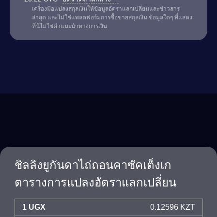
เครื่องมือแปลงสกุลเงินให้ข้อมูลอัตราแลกเปลี่ยนและข่าวสาร
ล่าสุด และไม่ใช่แพลตฟอร์มการซื้อขายสกุลเงิน ข้อมูลใดๆ ที่แสดง
ที่นี่ไม่ใช่คำแนะนำทางการเงิน
ชิลลิงยูกันดาไถ่ถอนคาซัคเต็งเก
ตารางการแปลงอัตราแลกเปลี่ยน
1 UGX
0.12596 KZT