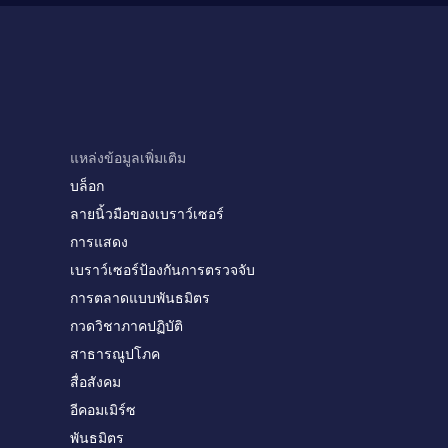
แหล่งข้อมูลเพิ่มเติม
บล็อก
ลายนิ้วมือของเบราว์เซอร์
การแสดง
เบราว์เซอร์ป้องกันการตรวจจับ
การตลาดแบบพันธมิตร
กวดวิชาภาคปฏิบัติ
สาธารณูปโภค
สื่อสังคม
อีคอมเมิร์ซ
พันธมิตร