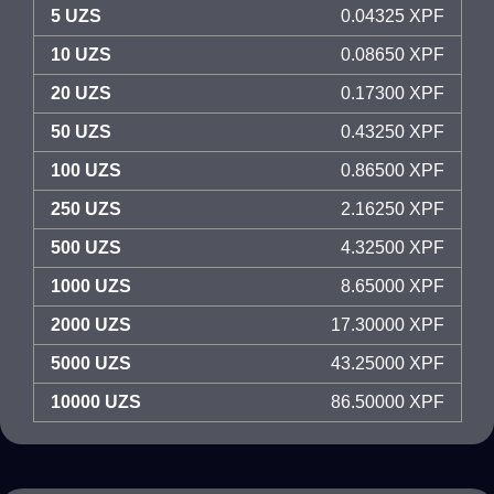
5 UZS
0.04325 XPF
10 UZS
0.08650 XPF
20 UZS
0.17300 XPF
50 UZS
0.43250 XPF
100 UZS
0.86500 XPF
250 UZS
2.16250 XPF
500 UZS
4.32500 XPF
1000 UZS
8.65000 XPF
2000 UZS
17.30000 XPF
5000 UZS
43.25000 XPF
10000 UZS
86.50000 XPF