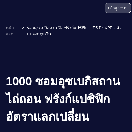
เข้าสู่ระบบ
หน้า
>
ซอมอุซเบกิสถาน ถึง ฟรังก์แปซิฟิก, UZS ถึง XPF - ตัว
แรก
แปลงสกุลเงิน
1000 ซอมอุซเบกิสถาน
ไถ่ถอน ฟรังก์แปซิฟิก
อัตราแลกเปลี่ยน