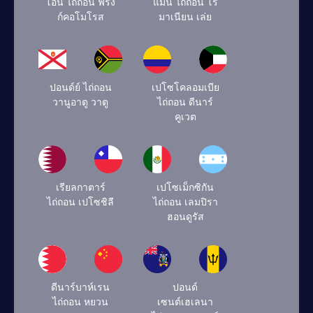
โอน ไถ่ถอน ฟรัง
แมน ไถ่ถอน โร
ก์คอโมโรส
มาเนียน เล่ย
ปอนด์ย์ ไถ่ถอน
เปโซโคลอมเบีย
วานูอาตู วาตู
ไถ่ถอน ดีนาร์
คูเวต
เรียลกาตาร์
เปโซเม็กซิกัน
ไถ่ถอน เปโซชิลี
ไถ่ถอน เลมปิรา
ฮอนดูรัส
ดีนาร์บาห์เรน
ปอนด์
ไถ่ถอน หยวน
เซนต์เฮเลนา