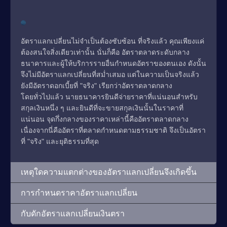
อัตราแลกเปลี่ยนไม่จำเป็นต้องซับซ้อน ที่จริงแล้ว คุณเพียงแค่
ต้องสนใจสิ่งเดียวเท่านั้น นั่นก็คือ อัตราตลาดระดับกลาง
ธนาคารและผู้ให้บริการรายอื่นกำหนดอัตราของตนเอง ดังนั้น
จึงไม่มีอัตราแลกเปลี่ยนที่สม่ำเสมอ แต่ในความเป็นจริงแล้ว
ยังมีอัตราดอกเบี้ยที่ "จริง" เรียกว่าอัตราตลาดกลาง
โดยทั่วไปแล้ว นายธนาคารยินดีจ่ายราคาที่แน่นอนสำหรับ
สกุลเงินหนึ่ง ๆ และยินดีที่จะขายสกุลเงินนั้นในราคาที่
แน่นอน จุดกึ่งกลางของราคาเหล่านี้คืออัตราตลาดกลาง
เนื่องจากนี่คืออัตราที่ตลาดกำหนดตามธรรมชาติ จึงเป็นอัตรา
ที่ "จริง" และยุติธรรมที่สุด
เหตุใดความแตกต่างของอัตราแลกเปลี่ยนจึงเกิดขึ้น
การกำหนดราคาอัตราแลกเปลี่ยน
กับดักอัตราแลกเปลี่ยนเงินตรา