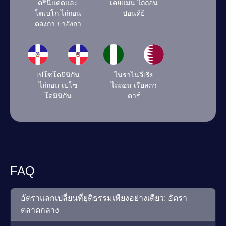
ตรินิแดดและ
เคย์แมน ไถ่ถอน
โตเบโก ไถ่ถอน
ปอนด์ย์
ตองกา ปาอังกา
เปโซโดมินิกัน
ไนราไนจีเรีย
ไถ่ถอน เปโซ
ไถ่ถอน เรียลกา
โดมินิกัน
ตาร์
FAQ
อัตราแลกเปลี่ยนที่ยุติธรรมเพียงอย่างเดียว: อัตรา
ตลาดกลาง