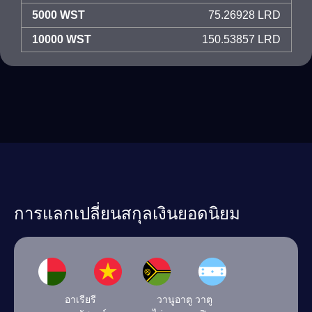
5000 WST
75.26928 LRD
10000 WST
150.53857 LRD
การแลกเปลี่ยนสกุลเงินยอดนิยม
อาเรียรี
วานูอาตู วาตู