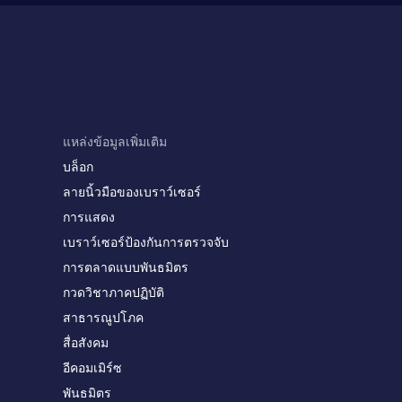
แหล่งข้อมูลเพิ่มเติม
บล็อก
ลายนิ้วมือของเบราว์เซอร์
การแสดง
เบราว์เซอร์ป้องกันการตรวจจับ
การตลาดแบบพันธมิตร
กวดวิชาภาคปฏิบัติ
สาธารณูปโภค
สื่อสังคม
อีคอมเมิร์ซ
พันธมิตร