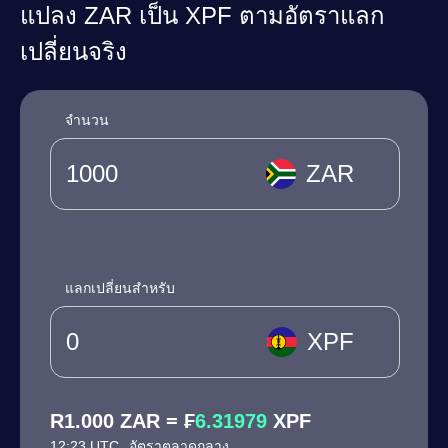
แปลง ZAR เป็น XPF ตามอัตราแลก
เปลี่ยนจริง
จำนวน
ZAR
แลกเปลี่ยนสำหรับ
XPF
R1.000 ZAR = ₣
6.31979
XPF
12:23 UTC
อัตราตลาดกลาง