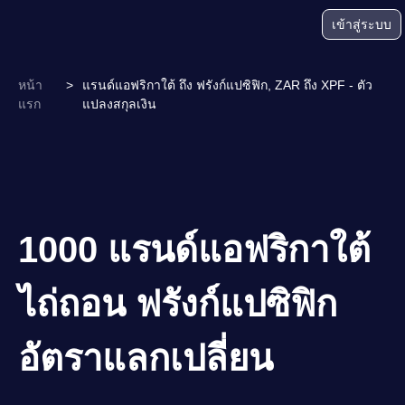
เข้าสู่ระบบ
หน้า
>
แรนด์แอฟริกาใต้ ถึง ฟรังก์แปซิฟิก, ZAR ถึง XPF - ตัว
แรก
แปลงสกุลเงิน
1000 แรนด์แอฟริกาใต้
ไถ่ถอน ฟรังก์แปซิฟิก
อัตราแลกเปลี่ยน