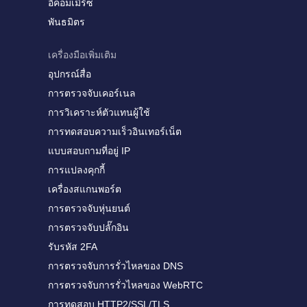
อีคอมเมิร์ซ
พันธมิตร
เครื่องมือเพิ่มเติม
อุปกรณ์สื่อ
การตรวจจับเคอร์เนล
การวิเคราะห์ตัวแทนผู้ใช้
การทดสอบความเร็วอินเทอร์เน็ต
แบบสอบถามที่อยู่ IP
การแปลงคุกกี้
เครื่องสแกนพอร์ต
การตรวจจับหุ่นยนต์
การตรวจจับปลั๊กอิน
รับรหัส 2FA
การตรวจจับการรั่วไหลของ DNS
การตรวจจับการรั่วไหลของ WebRTC
การทดสอบ HTTP2/SSL/TLS