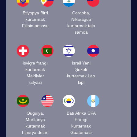
Etiyopya Birri
Cordoba,
kurtarmak
Nikaragua
Filipin pesosu
kurtarmak tala
samoa
İsviçre frangı
İsrail Yeni
kurtarmak
Şekeli
Maldivler
kurtarmak Lao
rafyası
kipi
Ouguiya,
Batı Afrika CFA
Moritanya
Frangı
kurtarmak
kurtarmak
Liberya doları
Guatemala