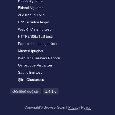
Robot algılama
Eklenti Algılama
2FA Kodunu Alın
DNS sızıntısı tespiti
WebRTC sızıntı tespiti
HTTP2/SSL/TLS testi
Para birimi dönüştürücü
Müşteri İpuçları
WebGPU Tarayıcı Raporu
Gyroscope Visualizer
Saat dilimi tespiti
Şifre Oluşturucu
Günlüğü değiştir
1.4.1.0
Copyright© BrowserScan
|
Privacy Policy