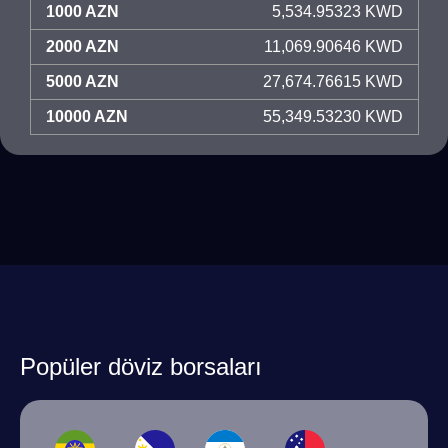
1000 AZN
5,534.95323 KWD
2000 AZN
11,069.90646 KWD
5000 AZN
27,674.76615 KWD
10000 AZN
55,349.53230 KWD
Popüler döviz borsaları