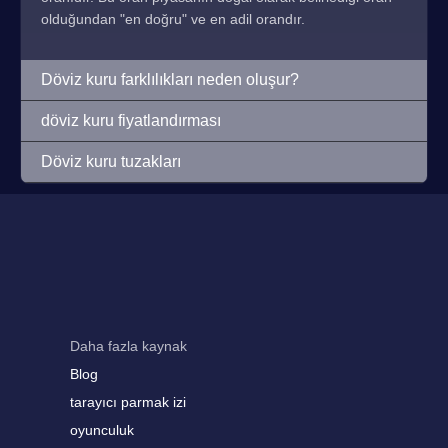
olduğundan "en doğru" ve en adil orandır.
Döviz kuru farklılıkları neden oluşur?
döviz kuru fiyatlandırması
Döviz kuru tuzakları
Daha fazla kaynak
Blog
tarayıcı parmak izi
oyunculuk