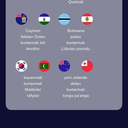
Quetzalı
Cayman
Botsvana
Adaları Doları
pulası
kurtarmak loti
kurtarmak
lesotho
Lübnan poundu
kazanmak
yeni zelanda
kurtarmak
doları
Maldivler
kurtarmak
rafyası
tonga pa'anga