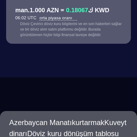
0.18067
man.1.000 AZN = ك
KWD
06:02 UTC
orta piyasa oranı
Döviz Çevirici döviz kuru bilgilerini ve en son haberleri sağlar
ve bir döviz alım satım platformu değildir. Burada
görüntülenen hiçbir bilgi finansal tavsiye değildir.
Azerbaycan ManatıkurtarmakKuveyt
dinarıDöviz kuru dönüşüm tablosu