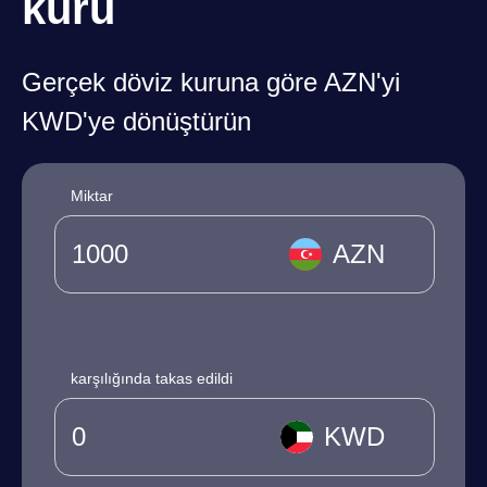
kuru
Gerçek döviz kuruna göre AZN'yi
KWD'ye dönüştürün
Miktar
AZN
karşılığında takas edildi
KWD