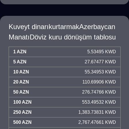
Kuveyt dinarıkurtarmakAzerbaycan
ManatıDöviz kuru dönüşüm tablosu
1 AZN
5.53495 KWD
5 AZN
27.67477 KWD
10 AZN
55.34953 KWD
20 AZN
110.69906 KWD
50 AZN
276.74766 KWD
100 AZN
553.49532 KWD
250 AZN
1,383.73831 KWD
500 AZN
2,767.47661 KWD