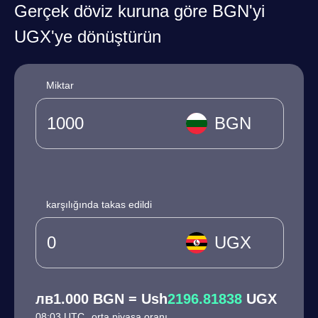
Gerçek döviz kuruna göre BGN'yi
UGX'ye dönüştürün
Miktar
BGN
karşılığında takas edildi
UGX
лв1.000 BGN = Ush
2196.81838
UGX
08:03 UTC
orta piyasa oranı