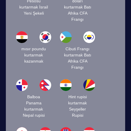
Pesosu
doları
kurtarmak İsrail
kurtarmak Batı
Yeni Şekeli
Afrika CFA
Frangı
mısır poundu
Cibuti Frangı
kurtarmak
kurtarmak Batı
kazanmak
Afrika CFA
Frangı
Balboa
Hint rupisi
Panama
kurtarmak
kurtarmak
Seyşeller
Nepal rupisi
Rupisi