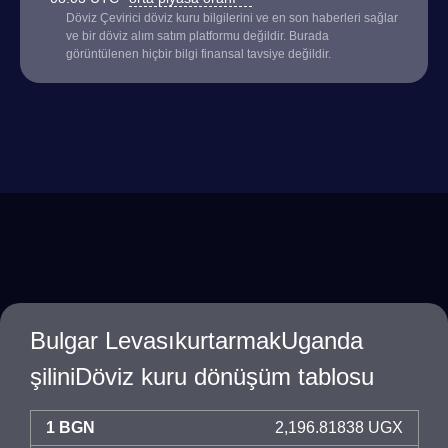
Döviz Çevirici döviz kuru bilgilerini ve en son haberleri sağlar
ve bir döviz alım satım platformu değildir. Burada
görüntülenen hiçbir bilgi finansal tavsiye değildir.
Bulgar LevasıkurtarmakUganda
şiliniDöviz kuru dönüşüm tablosu
1 BGN
2,196.81838 UGX