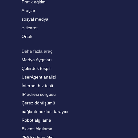
Pratik eğitim
Araçlar
sosyal medya
e-ticaret
Ortak
Daha fazla araç
Medya Aygıtları
Çekirdek tespiti
UserAgent analizi
İnternet hız testi
IP adresi sorgusu
Çerez dönüşümü
bağlantı noktası tarayıcı
Robot algılama
Eklenti Algılama
2FA Kodunu Alın