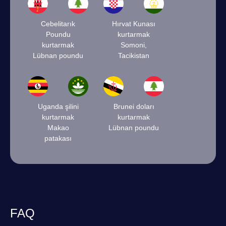
Cebelitarık
Hırvat Kunası
Poundu
kurtarmak
kurtarmak
Somoni,
Lübnan poundu
Tacikistan
Uganda şilini
Brunei doları
kurtarmak
kurtarmak
Makao
Lübnan poundu
patakası
FAQ