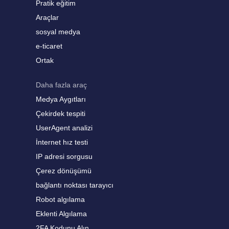
Pratik eğitim
Araçlar
sosyal medya
e-ticaret
Ortak
Daha fazla araç
Medya Aygıtları
Çekirdek tespiti
UserAgent analizi
İnternet hız testi
IP adresi sorgusu
Çerez dönüşümü
bağlantı noktası tarayıcı
Robot algılama
Eklenti Algılama
2FA Kodunu Alın