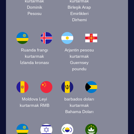
kurtarmak
kurtarmak
Dominik
Birleşik Arap
Pesosu
Emirlikleri
Dirhemi
Ruanda frangı
Arjantin pesosu
kurtarmak
kurtarmak
İzlanda kronası
Guernsey
poundu
Moldova Leyi
barbados doları
kurtarmak RMB
kurtarmak
Bahama Doları