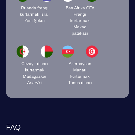
Ruanda frangı
Batı Afrika CFA
kurtarmak İsrail
Frangı
Yeni Şekeli
kurtarmak
Makao
patakası
Cezayir dinarı
Azerbaycan
kurtarmak
Manatı
Madagaskar
kurtarmak
Ariary'si
Tunus dinarı
FAQ