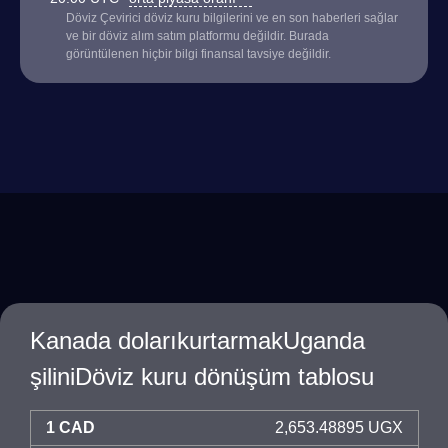
Döviz Çevirici döviz kuru bilgilerini ve en son haberleri sağlar
ve bir döviz alım satım platformu değildir. Burada
görüntülenen hiçbir bilgi finansal tavsiye değildir.
Kanada dolarıkurtarmakUganda
şiliniDöviz kuru dönüşüm tablosu
1 CAD
2,653.48895 UGX