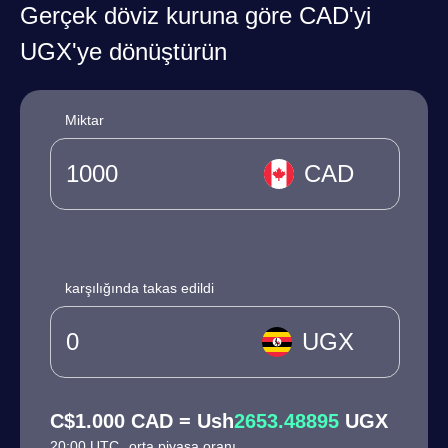
Gerçek döviz kuruna göre CAD'yi
UGX'ye dönüştürün
Miktar
CAD
karşılığında takas edildi
UGX
C$1.000 CAD = Ush
2653.48895
UGX
20:00 UTC
orta piyasa oranı