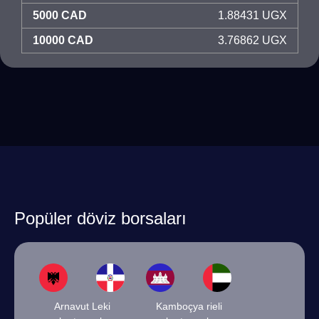
5000 CAD
1.88431 UGX
10000 CAD
3.76862 UGX
Popüler döviz borsaları
Arnavut Leki
Kamboçya rieli