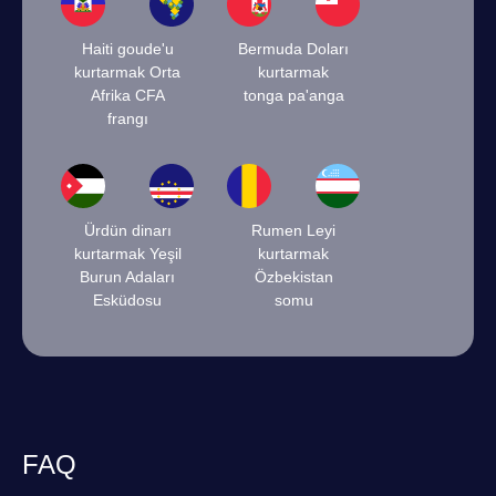
Haiti goude'u
Bermuda Doları
kurtarmak Orta
kurtarmak
Afrika CFA
tonga pa'anga
frangı
Ürdün dinarı
Rumen Leyi
kurtarmak Yeşil
kurtarmak
Burun Adaları
Özbekistan
Esküdosu
somu
FAQ