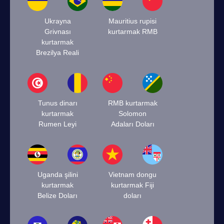
Ukrayna
Mauritius rupisi
Grivnası
kurtarmak RMB
kurtarmak
Brezilya Reali
Tunus dinarı
RMB kurtarmak
kurtarmak
Solomon
Rumen Leyi
Adaları Doları
Uganda şilini
Vietnam dongu
kurtarmak
kurtarmak Fiji
Belize Doları
doları