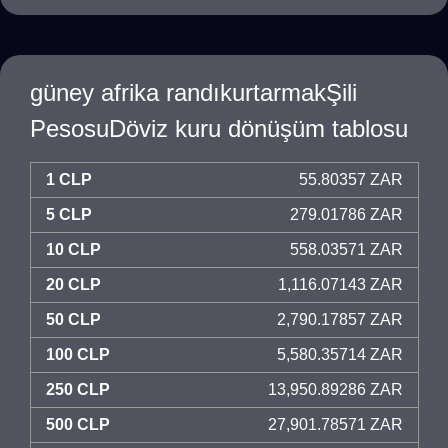
güney afrika randıkurtarmakŞili
PesosuDöviz kuru dönüşüm tablosu
1 CLP
55.80357 ZAR
5 CLP
279.01786 ZAR
10 CLP
558.03571 ZAR
20 CLP
1,116.07143 ZAR
50 CLP
2,790.17857 ZAR
100 CLP
5,580.35714 ZAR
250 CLP
13,950.89286 ZAR
500 CLP
27,901.78571 ZAR