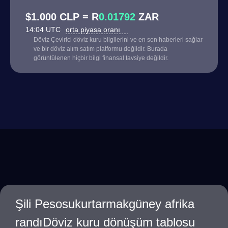
$1.000 CLP = R
0.01792
ZAR
14:04 UTC
orta piyasa oranı
Döviz Çevirici döviz kuru bilgilerini ve en son haberleri sağlar
ve bir döviz alım satım platformu değildir. Burada
görüntülenen hiçbir bilgi finansal tavsiye değildir.
Şili Pesosukurtarmakgüney afrika
randıDöviz kuru dönüşüm tablosu