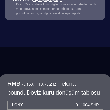
Döviz Çevirici döviz kuru bilgilerini ve en son haberleri sağlar
ve bir döviz alım satım platformu değildir. Burada
görüntülenen hiçbir bilgi finansal tavsiye değildir.
RMBkurtarmakaziz helena
pounduDöviz kuru dönüşüm tablosu
1 CNY
0.11004 SHP