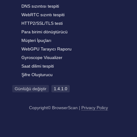
DNS sızıntısı tespiti
WebRTC sızıntı tespiti
HTTP2/SSL/TLS testi
Para birimi dönüştürücü
Müşteri İpuçları
WebGPU Tarayıcı Raporu
Gyroscope Visualizer
Saat dilimi tespiti
Şifre Oluşturucu
Günlüğü değiştir
1.4.1.0
Copyright© BrowserScan
|
Privacy Policy