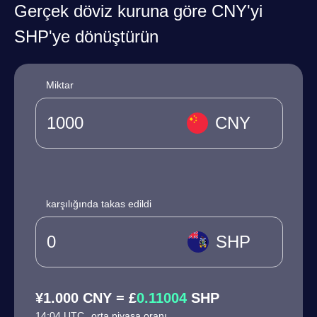
Gerçek döviz kuruna göre CNY'yi
SHP'ye dönüştürün
Miktar
CNY
karşılığında takas edildi
SHP
¥1.000 CNY = £
0.11004
SHP
14:04 UTC
orta piyasa oranı