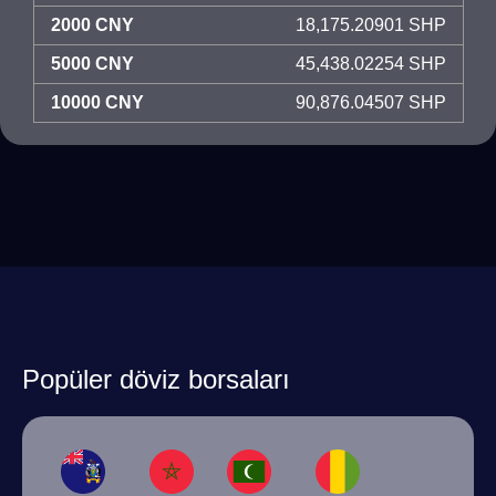
2000 CNY
18,175.20901 SHP
5000 CNY
45,438.02254 SHP
10000 CNY
90,876.04507 SHP
Popüler döviz borsaları