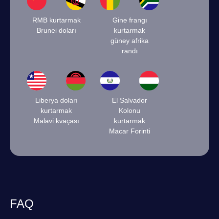
RMB kurtarmak
Gine frangı
Brunei doları
kurtarmak
güney afrika
randı
Liberya doları
El Salvador
kurtarmak
Kolonu
Malavi kvaçası
kurtarmak
Macar Forinti
FAQ