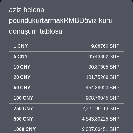
aziz helena
poundukurtarmakRMBDöviz kuru
dönüşüm tablosu
1 CNY
9.08760 SHP
5 CNY
45.43802 SHP
10 CNY
90.87605 SHP
20 CNY
181.75209 SHP
50 CNY
454.38023 SHP
100 CNY
908.76045 SHP
250 CNY
2,271.90113 SHP
500 CNY
4,543.80225 SHP
1000 CNY
9,087.60451 SHP