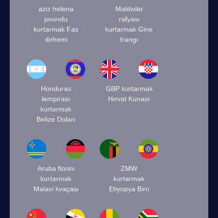
aziz helena
Maldivler
poundu
rafyası
kurtarmak Fas
kurtarmak Gine
dirhemi
frangı
Honduras
GBP kurtarmak
lempirası
Hırvat Kunası
kurtarmak
Belize Doları
Aruba florini
ZMW
kurtarmak
kurtarmak
Malavi kvaçası
Etiyopya Birri