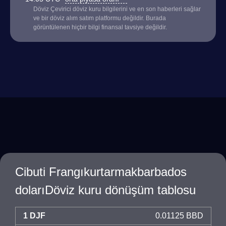
Döviz Çevirici döviz kuru bilgilerini ve en son haberleri sağlar
ve bir döviz alım satım platformu değildir. Burada
görüntülenen hiçbir bilgi finansal tavsiye değildir.
Cibuti Frangıkurtarmakbarbados
dolarıDöviz kuru dönüşüm tablosu
1 DJF
0.01125 BBD