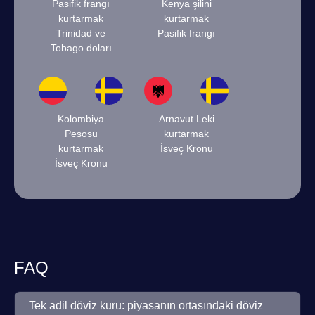
Pasifik frangı
Kenya şilini
kurtarmak
kurtarmak
Trinidad ve
Pasifik frangı
Tobago doları
Kolombiya
Arnavut Leki
Pesosu
kurtarmak
kurtarmak
İsveç Kronu
İsveç Kronu
FAQ
Tek adil döviz kuru: piyasanın ortasındaki döviz