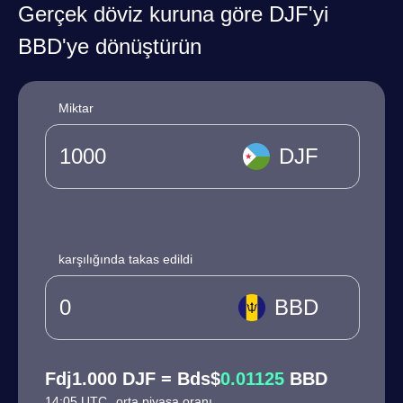
Gerçek döviz kuruna göre DJF'yi
BBD'ye dönüştürün
Miktar
DJF
karşılığında takas edildi
BBD
Fdj1.000 DJF = Bds$
0.01125
BBD
14:05 UTC
orta piyasa oranı