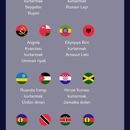
kurtarmak
kurtarmak
Seyşeller
Rumen Leyi
Rupisi
Angola
Etiyopya Birri
Kvanzası
kurtarmak
kurtarmak
Arnavut Leki
Umman riyali
Ruanda frangı
Hırvat Kunası
kurtarmak
kurtarmak
Ürdün dinarı
Jamaika doları