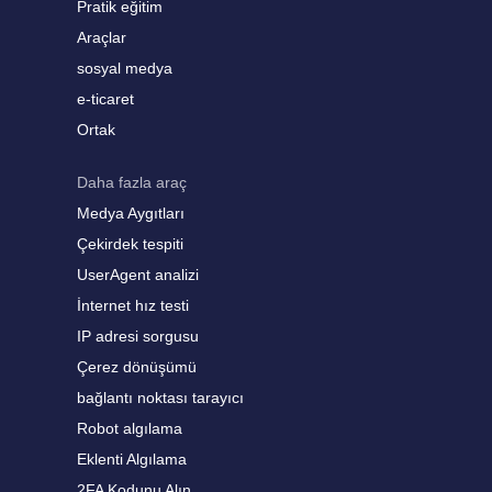
Pratik eğitim
Araçlar
sosyal medya
e-ticaret
Ortak
Daha fazla araç
Medya Aygıtları
Çekirdek tespiti
UserAgent analizi
İnternet hız testi
IP adresi sorgusu
Çerez dönüşümü
bağlantı noktası tarayıcı
Robot algılama
Eklenti Algılama
2FA Kodunu Alın