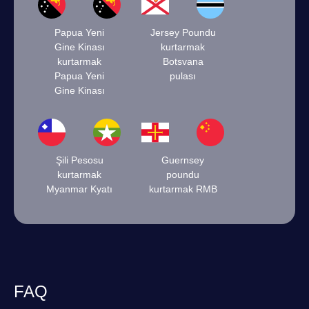
Papua Yeni
Jersey Poundu
Gine Kinası
kurtarmak
kurtarmak
Botsvana
Papua Yeni
pulası
Gine Kinası
Şili Pesosu
Guernsey
kurtarmak
poundu
Myanmar Kyatı
kurtarmak RMB
FAQ