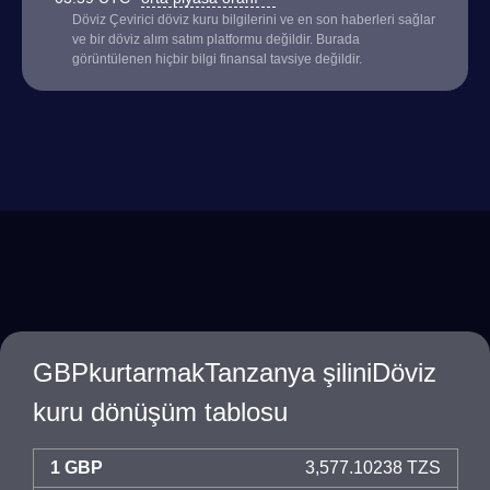
Döviz Çevirici döviz kuru bilgilerini ve en son haberleri sağlar
ve bir döviz alım satım platformu değildir. Burada
görüntülenen hiçbir bilgi finansal tavsiye değildir.
GBPkurtarmakTanzanya şiliniDöviz
kuru dönüşüm tablosu
1 GBP
3,577.10238 TZS