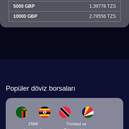
5000 GBP
1.39778 TZS
10000 GBP
2.79556 TZS
Popüler döviz borsaları
ZMW
Trinidad ve