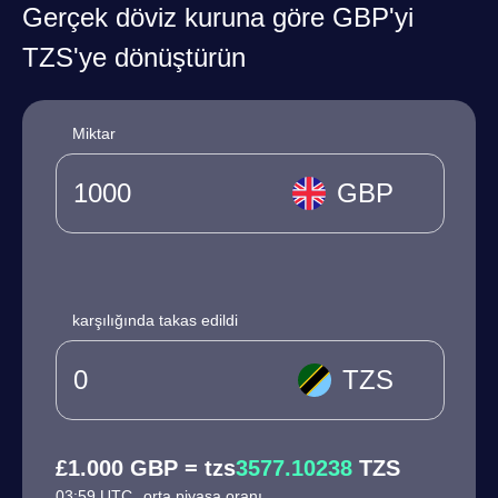
Gerçek döviz kuruna göre GBP'yi
TZS'ye dönüştürün
Miktar
GBP
karşılığında takas edildi
TZS
£1.000 GBP = tzs
3577.10238
TZS
03:59 UTC
orta piyasa oranı