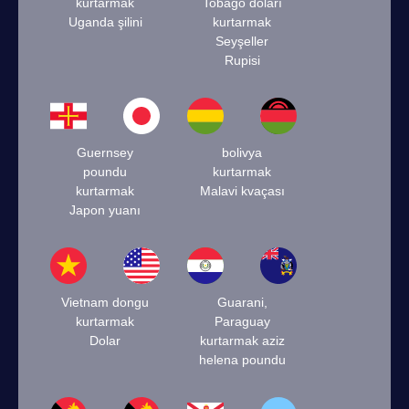
kurtarmak
Tobago doları
Uganda şilini
kurtarmak
Seyşeller
Rupisi
Guernsey
bolivya
poundu
kurtarmak
kurtarmak
Malavi kvaçası
Japon yuanı
Vietnam dongu
Guarani,
kurtarmak
Paraguay
Dolar
kurtarmak aziz
helena poundu