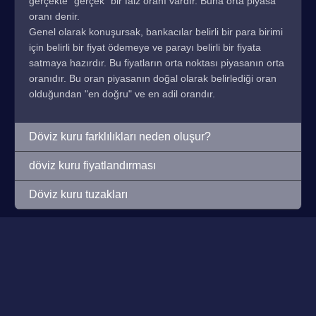
gerçekte "gerçek" bir faiz oranı vardır. Buna orta piyasa
oranı denir.
Genel olarak konuşursak, bankacılar belirli bir para birimi
için belirli bir fiyat ödemeye ve parayı belirli bir fiyata
satmaya hazırdır. Bu fiyatların orta noktası piyasanın orta
oranıdır. Bu oran piyasanın doğal olarak belirlediği oran
olduğundan "en doğru" ve en adil orandır.
Döviz kuru farklılıkları neden oluşur?
döviz kuru fiyatlandırması
Döviz kuru tuzakları