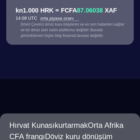
kn1.000 HRK = FCFA
87.06038
XAF
14:08 UTC
orta piyasa oranı
Döviz Çevirici döviz kuru bilgilerini ve en son haberleri sağlar
ve bir döviz alım satım platformu değildir. Burada
görüntülenen hiçbir bilgi finansal tavsiye değildir.
Hırvat KunasıkurtarmakOrta Afrika
CFA frangıDöviz kuru dönüşüm