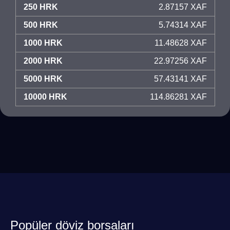
250 HRK
2.87157 XAF
500 HRK
5.74314 XAF
1000 HRK
11.48628 XAF
2000 HRK
22.97256 XAF
5000 HRK
57.43141 XAF
10000 HRK
114.86281 XAF
Popüler döviz borsaları