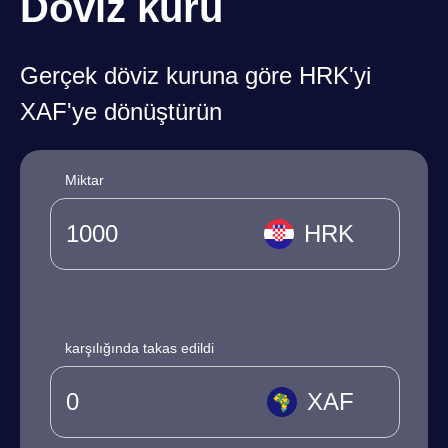
Döviz kuru
Gerçek döviz kuruna göre HRK'yi
XAF'ye dönüştürün
Miktar
HRK
karşılığında takas edildi
XAF