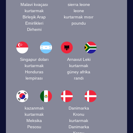
Malavi kvaçası
sierra leone
kurtarmak
leone
Birleşik Arap
kurtarmak mısır
Emirlikleri
poundu
Dirhemi
Singapur doları
Arnavut Leki
kurtarmak
kurtarmak
Honduras
güney afrika
lempirası
randı
kazanmak
Danimarka
kurtarmak
Kronu
Meksika
kurtarmak
Pesosu
Danimarka