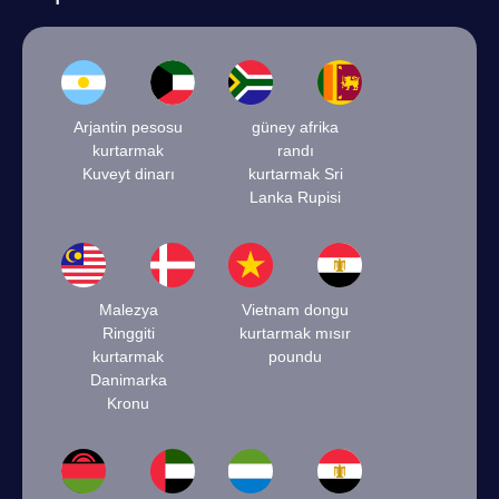
Arjantin pesosu
güney afrika
kurtarmak
randı
Kuveyt dinarı
kurtarmak Sri
Lanka Rupisi
Malezya
Vietnam dongu
Ringgiti
kurtarmak mısır
kurtarmak
poundu
Danimarka
Kronu