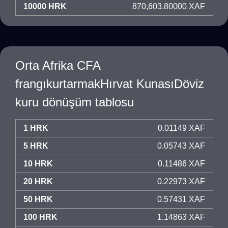
10000 HRK
870,603.80000 XAF
Orta Afrika CFA
frangıkurtarmakHırvat KunasıDöviz
kuru dönüşüm tablosu
1 HRK
0.01149 XAF
5 HRK
0.05743 XAF
10 HRK
0.11486 XAF
20 HRK
0.22973 XAF
50 HRK
0.57431 XAF
100 HRK
1.14863 XAF