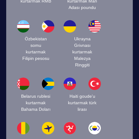
kurtarmak RMB
kurtarmak Man
Adası poundu
Özbekistan
Ukrayna
somu
Grivnası
kurtarmak
kurtarmak
Filipin pesosu
Malezya
Ringgiti
Belarus rublesi
Haiti goude'u
kurtarmak
kurtarmak türk
Bahama Doları
lirası