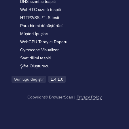
DNS sızıntısı tespiti
WebRTC sızıntı tespiti
HTTP2/SSL/TLS testi
Para birimi dönüştürücü
Müşteri İpuçları
WebGPU Tarayıcı Raporu
Gyroscope Visualizer
Saat dilimi tespiti
Şifre Oluşturucu
Günlüğü değiştir
1.4.1.0
Copyright© BrowserScan
|
Privacy Policy