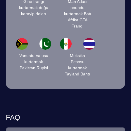
Gine frangı
Man Adası
kurtarmak doğu
poundu
karayip doları
kurtarmak Batı
Afrika CFA
Frangı
Vanuatu Vatusu
Meksika
kurtarmak
Pesosu
Pakistan Rupisi
kurtarmak
Tayland Bahtı
FAQ