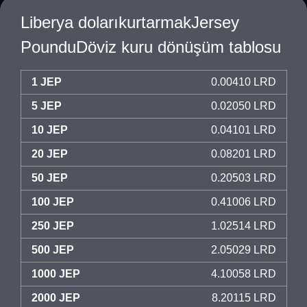
Liberya dolarıkurtarmakJersey
PounduDöviz kuru dönüşüm tablosu
1 JEP
0.00410 LRD
5 JEP
0.02050 LRD
10 JEP
0.04101 LRD
20 JEP
0.08201 LRD
50 JEP
0.20503 LRD
100 JEP
0.41006 LRD
250 JEP
1.02514 LRD
500 JEP
2.05029 LRD
1000 JEP
4.10058 LRD
2000 JEP
8.20115 LRD