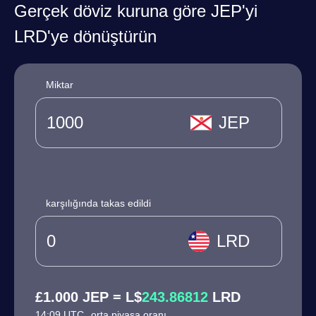
Gerçek döviz kuruna göre JEP'yi
LRD'ye dönüştürün
Miktar
JEP
karşılığında takas edildi
LRD
£1.000 JEP = L$
243.86812
LRD
14:09 UTC
orta piyasa oranı