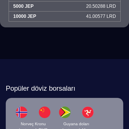
5000 JEP
20.50288 LRD
10000 JEP
41.00577 LRD
Popüler döviz borsaları
Norveç Kronu
Guyana doları