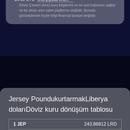
Döviz Çevirici döviz kuru bilgilerini ve en son haberleri sağlar
ve bir döviz alım satım platformu değildir. Burada
görüntülenen hiçbir bilgi finansal tavsiye değildir.
Jersey PoundukurtarmakLiberya
dolarıDöviz kuru dönüşüm tablosu
1 JEP
243.86812 LRD