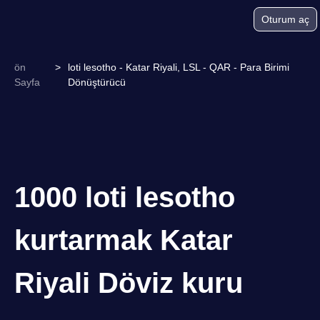
Oturum aç
ön
>
loti lesotho - Katar Riyali, LSL - QAR - Para Birimi
Sayfa
Dönüştürücü
1000 loti lesotho
kurtarmak Katar
Riyali Döviz kuru