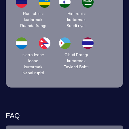
Rus rublesi
Hint rupisi
kurtarmak
kurtarmak
Ruanda frangı
Suudi riyali
sierra leone
Cibuti Frangı
leone
kurtarmak
kurtarmak
Tayland Bahtı
Nepal rupisi
FAQ