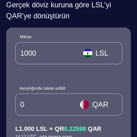
Gerçek döviz kuruna göre LSL'yi
QAR'ye dönüştürün
Miktar
LSL
karşılığında takas edildi
QAR
L1.000 LSL = QR
0.22598
QAR
14:12 UTC
orta piyasa oranı