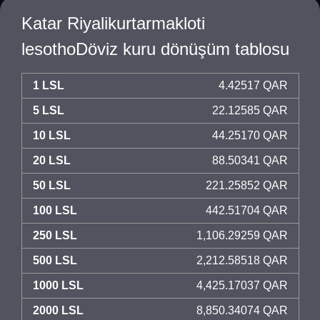
Katar Riyalikurtarmakloti
lesothoDöviz kuru dönüşüm tablosu
1 LSL
4.42517 QAR
5 LSL
22.12585 QAR
10 LSL
44.25170 QAR
20 LSL
88.50341 QAR
50 LSL
221.25852 QAR
100 LSL
442.51704 QAR
250 LSL
1,106.29259 QAR
500 LSL
2,212.58518 QAR
1000 LSL
4,425.17037 QAR
2000 LSL
8,850.34074 QAR