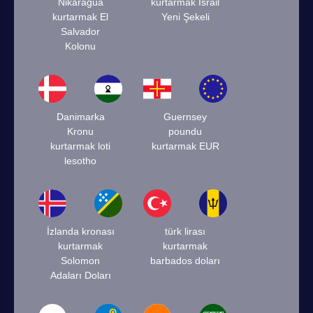
Nikaragua
kurtarmak İsrail
kurtarmak El
Yeni Şekeli
Salvador
Kolonu
Danimarka
Guernsey
Kronu
poundu
kurtarmak loti
kurtarmak EUR
lesotho
İzlanda kronası
türk lirası
kurtarmak
kurtarmak
Solomon
barbados doları
Adaları Doları