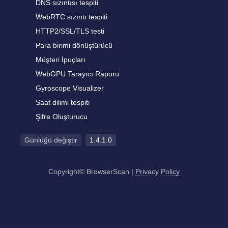
DNS sızıntısı tespiti
WebRTC sızıntı tespiti
HTTP2/SSL/TLS testi
Para birimi dönüştürücü
Müşteri İpuçları
WebGPU Tarayıcı Raporu
Gyroscope Visualizer
Saat dilimi tespiti
Şifre Oluşturucu
Günlüğü değiştir
1.4.1.0
Copyright© BrowserScan
|
Privacy Policy