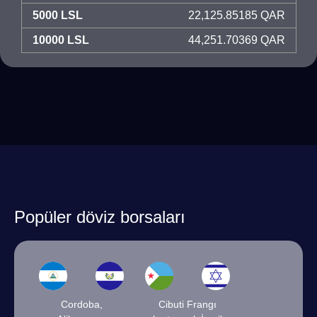
5000 LSL
22,125.85185 QAR
10000 LSL
44,251.70369 QAR
Popüler döviz borsaları
Cordoba,
Cibuti Frangı