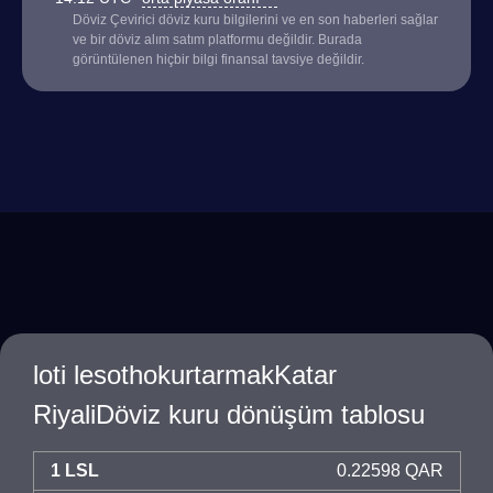
Döviz Çevirici döviz kuru bilgilerini ve en son haberleri sağlar
ve bir döviz alım satım platformu değildir. Burada
görüntülenen hiçbir bilgi finansal tavsiye değildir.
loti lesothokurtarmakKatar
RiyaliDöviz kuru dönüşüm tablosu
1 LSL
0.22598 QAR