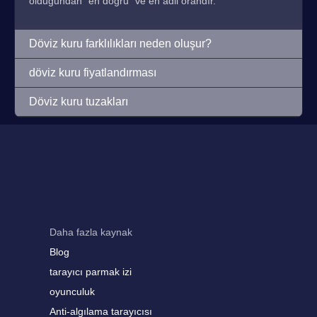
olduğundan "en doğru" ve en adil orandır.
Döviz kuru farklılıkları neden oluşur?
döviz kuru fiyatlandırması
Döviz kuru tuzakları
Daha fazla kaynak
Blog
tarayıcı parmak izi
oyunculuk
Anti-algılama tarayıcısı