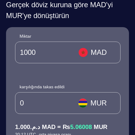
Gerçek döviz kuruna göre MAD'yi
MUR'ye dönüştürün
Miktar
MAD
karşılığında takas edildi
MUR
د.م.1.000 MAD = ₨
5.06008
MUR
20:12 UTC
orta piyasa oranı