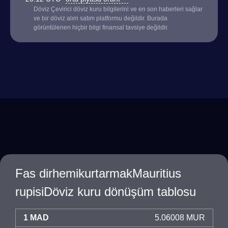
Döviz Çevirici döviz kuru bilgilerini ve en son haberleri sağlar
ve bir döviz alım satım platformu değildir. Burada
görüntülenen hiçbir bilgi finansal tavsiye değildir.
Fas dirhemikurtarmakMauritius
rupisiDöviz kuru dönüşüm tablosu
1 MAD
5.06008 MUR