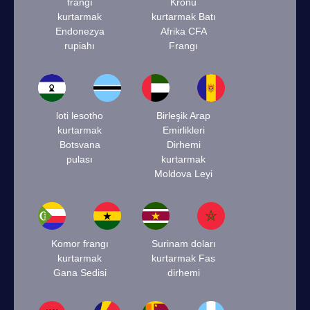
frangı
Kronu
kurtarmak
kurtarmak Batı
Endonezya
Afrika CFA
rupiahı
Frangı
loti lesotho
Birleşik Arap
kurtarmak
Emirlikleri
Botsvana
Dirhemi
pulası
kurtarmak
Moldova Leyi
Komor frangı
Surinam doları
kurtarmak
kurtarmak Fas
Gana Sedisi
dirhemi