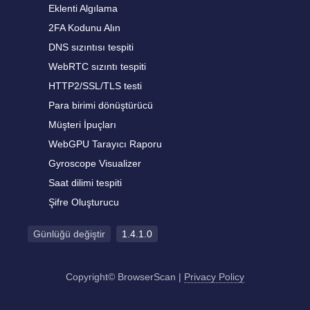
Eklenti Algılama
2FA Kodunu Alın
DNS sızıntısı tespiti
WebRTC sızıntı tespiti
HTTP2/SSL/TLS testi
Para birimi dönüştürücü
Müşteri İpuçları
WebGPU Tarayıcı Raporu
Gyroscope Visualizer
Saat dilimi tespiti
Şifre Oluşturucu
Günlüğü değiştir
1.4.1.0
Copyright© BrowserScan
|
Privacy Policy