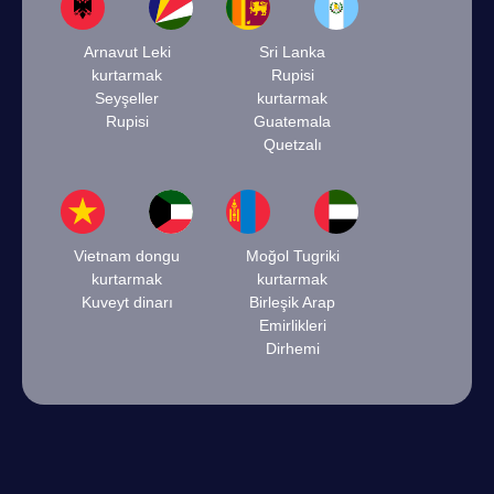
Arnavut Leki
Sri Lanka
kurtarmak
Rupisi
Seyşeller
kurtarmak
Rupisi
Guatemala
Quetzalı
Vietnam dongu
Moğol Tugriki
kurtarmak
kurtarmak
Kuveyt dinarı
Birleşik Arap
Emirlikleri
Dirhemi