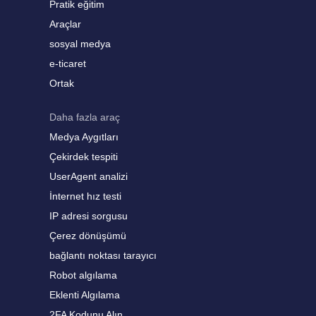
Pratik eğitim
Araçlar
sosyal medya
e-ticaret
Ortak
Daha fazla araç
Medya Aygıtları
Çekirdek tespiti
UserAgent analizi
İnternet hız testi
IP adresi sorgusu
Çerez dönüşümü
bağlantı noktası tarayıcı
Robot algılama
Eklenti Algılama
2FA Kodunu Alın