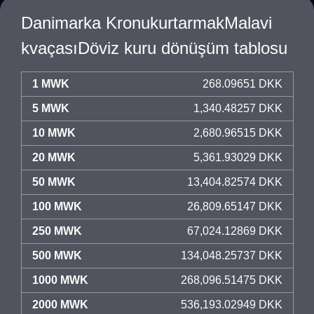
Danimarka KronukurtarmakMalavi
kvaçasıDöviz kuru dönüşüm tablosu
1 MWK
268.09651 DKK
5 MWK
1,340.48257 DKK
10 MWK
2,680.96515 DKK
20 MWK
5,361.93029 DKK
50 MWK
13,404.82574 DKK
100 MWK
26,809.65147 DKK
250 MWK
67,024.12869 DKK
500 MWK
134,048.25737 DKK
1000 MWK
268,096.51475 DKK
2000 MWK
536,193.02949 DKK