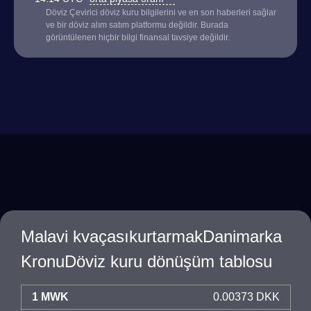
Döviz Çevirici döviz kuru bilgilerini ve en son haberleri sağlar
ve bir döviz alım satım platformu değildir. Burada
görüntülenen hiçbir bilgi finansal tavsiye değildir.
Malavi kvaçasıkurtarmakDanimarka
KronuDöviz kuru dönüşüm tablosu
1 MWK
0.00373 DKK