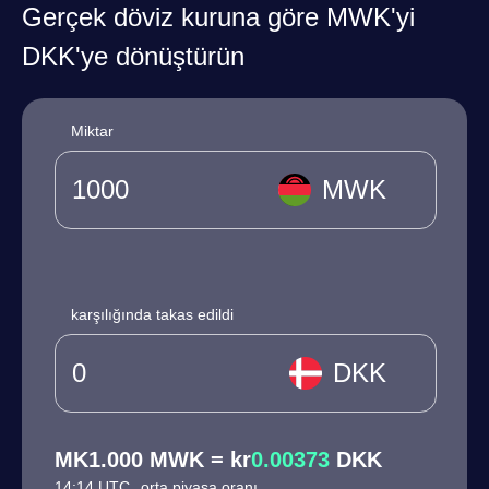
Gerçek döviz kuruna göre MWK'yi
DKK'ye dönüştürün
Miktar
MWK
karşılığında takas edildi
DKK
MK1.000 MWK = kr
0.00373
DKK
14:14 UTC
orta piyasa oranı