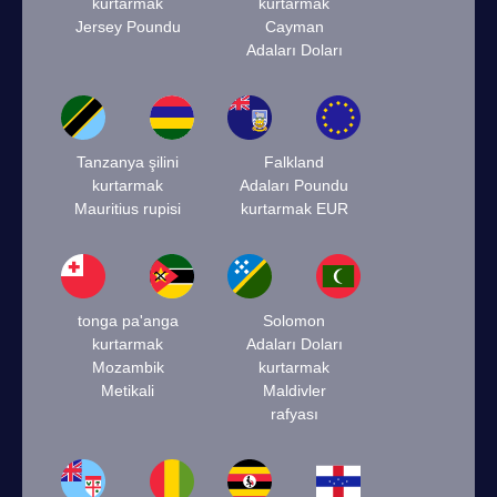
kurtarmak
kurtarmak
Jersey Poundu
Cayman
Adaları Doları
Tanzanya şilini
Falkland
kurtarmak
Adaları Poundu
Mauritius rupisi
kurtarmak EUR
tonga pa'anga
Solomon
kurtarmak
Adaları Doları
Mozambik
kurtarmak
Metikali
Maldivler
rafyası