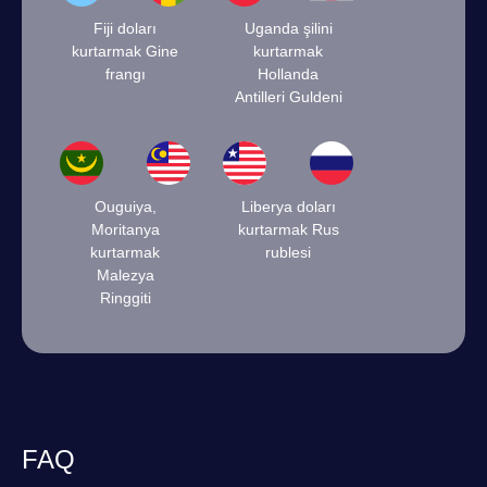
Fiji doları
Uganda şilini
kurtarmak Gine
kurtarmak
frangı
Hollanda
Antilleri Guldeni
Ouguiya,
Liberya doları
Moritanya
kurtarmak Rus
kurtarmak
rublesi
Malezya
Ringgiti
FAQ