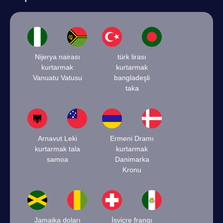
Nijerya nairası
türk lirası
kurtarmak
kurtarmak
Vanuatu Vatusu
bangladeşli
taka
Arnavut Leki
Ermeni Dramı
kurtarmak tala
kurtarmak
samoa
Danimarka
Kronu
Jamaika doları
İsviçre frangı