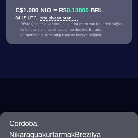
C$1.000 NIO = R$
0.13806
BRL
04:15 UTC
orta piyasa oranı
Döviz Çevirici döviz kuru bilgilerini ve en son haberleri sağlar
ve bir döviz alım satım platformu değildir. Burada
görüntülenen hiçbir bilgi finansal tavsiye değildir.
Cordoba,
NikaraguakurtarmakBrezilya