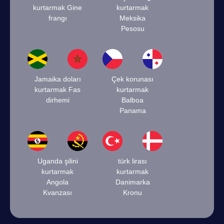
kurtarmak Gine
kurtarmak
frangı
Meksika
Pesosu
Jamaika doları
Çek korunası
kurtarmak Fas
kurtarmak
dirhemi
Balboa
Panama
Uganda şilini
türk lirası
kurtarmak
kurtarmak
Angola
Danimarka
Kvanzası
Kronu