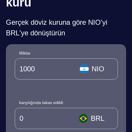
kuru
Gerçek döviz kuruna göre NIO'yi
BRL'ye dönüştürün
Miktar
NIO
karşılığında takas edildi
BRL