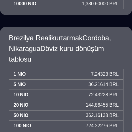
10000 NIO
1,380.60000 BRL
Brezilya RealikurtarmakCordoba,
NikaraguaDöviz kuru dönüşüm
tablosu
1 NIO
7.24323 BRL
5 NIO
36.21614 BRL
10 NIO
72.43228 BRL
20 NIO
144.86455 BRL
50 NIO
362.16138 BRL
100 NIO
724.32276 BRL