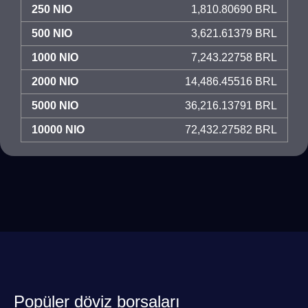
250 NIO
1,810.80690 BRL
500 NIO
3,621.61379 BRL
1000 NIO
7,243.22758 BRL
2000 NIO
14,486.45516 BRL
5000 NIO
36,216.13791 BRL
10000 NIO
72,432.27582 BRL
Popüler döviz borsaları