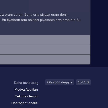
faiz oranı vardır. Buna orta piyasa oranı denir.
r. Bu fiyatların orta noktası piyasanın orta oranıdır. Bu
Günlüğü değiştir
1.4.1.0
Daha fazla araç
Medya Aygıtları
Çekirdek tespiti
UserAgent analizi