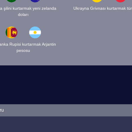
 şilini kurtarmak yeni zelanda
Ukrayna Grivnası kurtarmak türk
doları
anka Rupisi kurtarmak Arjantin
pesosu
ru