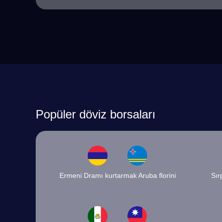
Popüler döviz borsaları
Ermeni Dramı kurtarmak Aruba florini
Sır