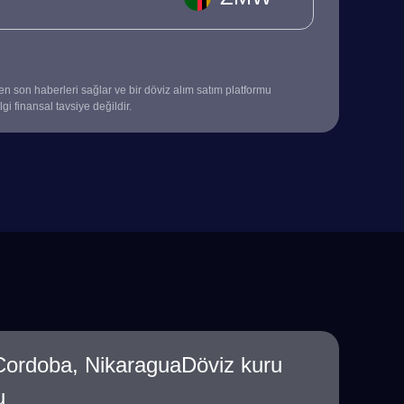
 en son haberleri sağlar ve bir döviz alım satım platformu
gi finansal tavsiye değildir.
rdoba, NikaraguaDöviz kuru
u