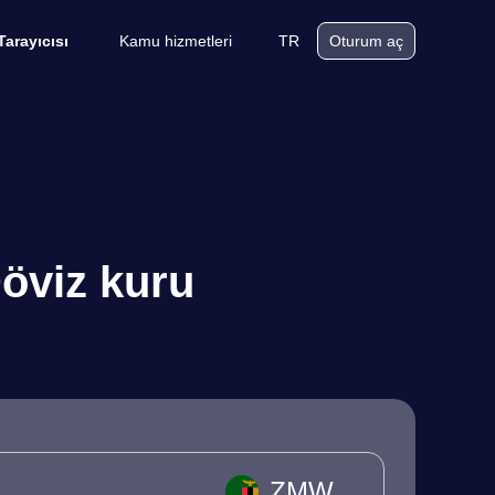
Kamu hizmetleri
TR
Tarayıcısı
Oturum aç
öviz kuru
ZMW