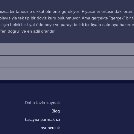
ızca bir tanesine dikkat etmeniz gerekiyor: Piyasanın ortasındaki oran.
 dolayısıyla tek tip bir döviz kuru bulunmuyor. Ama gerçekte "gerçek" bir 
 için belirli bir fiyat ödemeye ve parayı belirli bir fiyata satmaya hazırdı
"en doğru" ve en adil orandır.
Daha fazla kaynak
Blog
tarayıcı parmak izi
oyunculuk