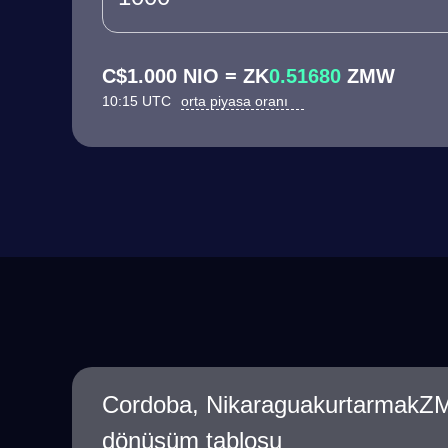
C$1.000 NIO = ZK
0.51680
ZMW
10:15 UTC
orta piyasa oranı
Cordoba, NikaraguakurtarmakZ
dönüşüm tablosu