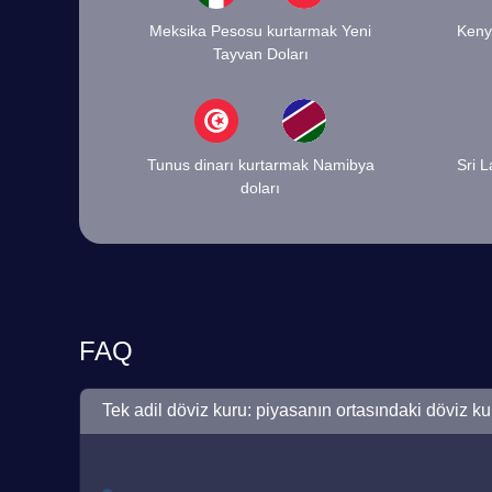
Meksika Pesosu kurtarmak Yeni
Kenya
Tayvan Doları
Tunus dinarı kurtarmak Namibya
Sri L
doları
FAQ
Tek adil döviz kuru: piyasanın ortasındaki döviz ku