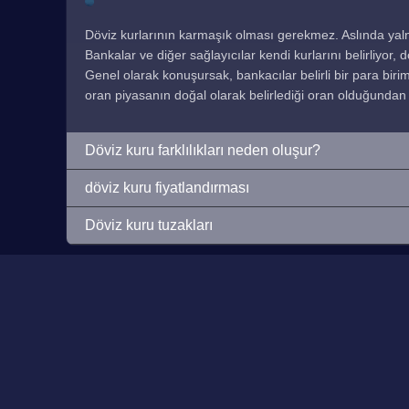
Döviz kurlarının karmaşık olması gerekmez. Aslında yaln
Bankalar ve diğer sağlayıcılar kendi kurlarını belirliyor,
Genel olarak konuşursak, bankacılar belirli bir para birimi
oran piyasanın doğal olarak belirlediği oran olduğundan 
Döviz kuru farklılıkları neden oluşur?
döviz kuru fiyatlandırması
Döviz kuru tuzakları