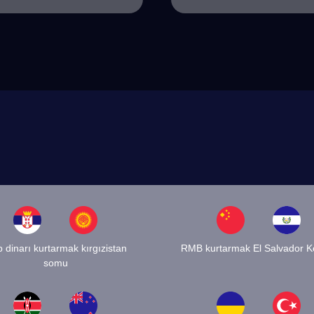
p dinarı kurtarmak kırgızistan
RMB kurtarmak El Salvador K
somu