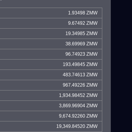
1.93498 ZMW
9.67492 ZMW
19.34985 ZMW
38.69969 ZMW
96.74923 ZMW
193.49845 ZMW
483.74613 ZMW
967.49226 ZMW
1,934.98452 ZMW
3,869.96904 ZMW
9,674.92260 ZMW
19,349.84520 ZMW