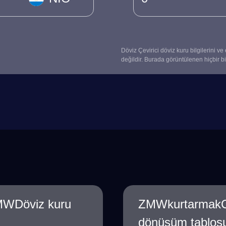
Döviz Çevirici döviz kuru bilgilerini ve
değildir. Burada görüntülenen hiçbir bil
MWDöviz kuru
ZMWkurtarmakCo
dönüşüm tablos