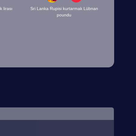
 lirası
Sri Lanka Rupisi kurtarmak Lübnan
poundu