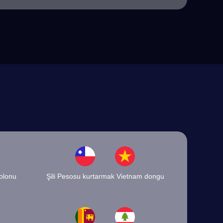
olonu
Şili Pesosu kurtarmak Vietnam dongu