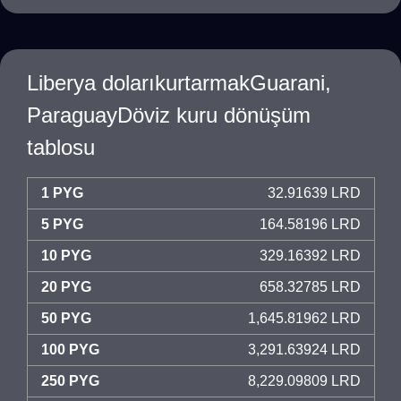
Liberya dolarıkurtarmakGuarani,
ParaguayDöviz kuru dönüşüm
tablosu
1 PYG
32.91639 LRD
5 PYG
164.58196 LRD
10 PYG
329.16392 LRD
20 PYG
658.32785 LRD
50 PYG
1,645.81962 LRD
100 PYG
3,291.63924 LRD
250 PYG
8,229.09809 LRD