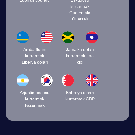
Lübnan poundu
Esküdosu
kurtarmak
Guatemala
Quetzalı
Aruba florini
Jamaika doları
kurtarmak
kurtarmak Lao
Liberya doları
kipi
Arjantin pesosu
Bahreyn dinarı
kurtarmak
kurtarmak GBP
kazanmak