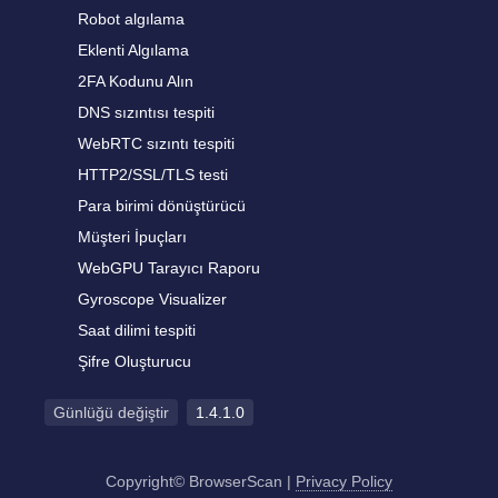
Robot algılama
Eklenti Algılama
2FA Kodunu Alın
DNS sızıntısı tespiti
WebRTC sızıntı tespiti
HTTP2/SSL/TLS testi
Para birimi dönüştürücü
Müşteri İpuçları
WebGPU Tarayıcı Raporu
Gyroscope Visualizer
Saat dilimi tespiti
Şifre Oluşturucu
Günlüğü değiştir
1.4.1.0
Copyright© BrowserScan
|
Privacy Policy