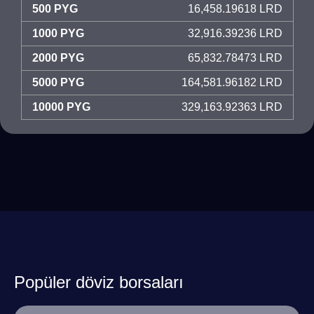
500 PYG
16,458.19618 LRD
1000 PYG
32,916.39236 LRD
2000 PYG
65,832.78473 LRD
5000 PYG
164,581.96182 LRD
10000 PYG
329,163.92363 LRD
Popüler döviz borsaları