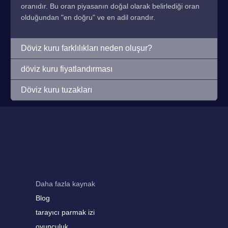
oranıdır. Bu oran piyasanın doğal olarak belirlediği oran
olduğundan "en doğru" ve en adil orandır.
Döviz kuru farklılıkları neden oluşur?
döviz kuru fiyatlandırması
Döviz kuru tuzakları
Daha fazla kaynak
Blog
tarayıcı parmak izi
oyunculuk