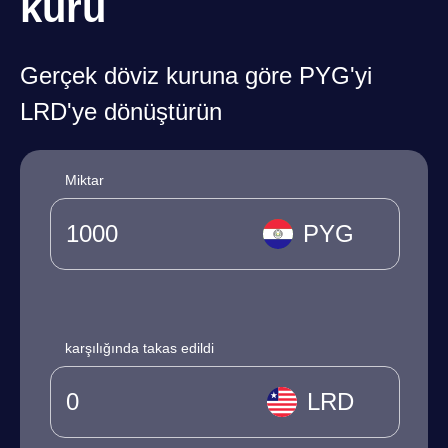
kuru
Gerçek döviz kuruna göre PYG'yi
LRD'ye dönüştürün
Miktar
PYG
karşılığında takas edildi
LRD