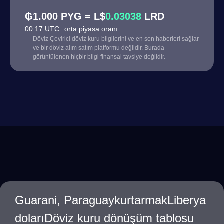
₲1.000 PYG = L$
0.03038
LRD
00:17 UTC
orta piyasa oranı
Döviz Çevirici döviz kuru bilgilerini ve en son haberleri sağlar
ve bir döviz alım satım platformu değildir. Burada
görüntülenen hiçbir bilgi finansal tavsiye değildir.
Guarani, ParaguaykurtarmakLiberya
dolarıDöviz kuru dönüşüm tablosu