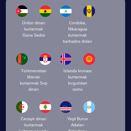
Ürdün dinarı
Cordoba,
kurtarmak
Nikaragua
Gana Sedisi
kurtarmak
barbados doları
Türkmenistan
İzlanda kronası
Manatı
kurtarmak
kurtarmak Sırp
kırgızistan
dinarı
somu
Cezayir dinarı
Yeşil Burun
kurtarmak
Adaları