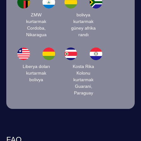
ZMW
bolivya
kurtarmak
kurtarmak
Cordoba,
güney afrika
Nikaragua
randı
Liberya doları
Kosta Rika
kurtarmak
Kolonu
bolivya
kurtarmak
Guarani,
Paraguay
FAQ