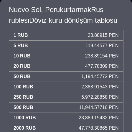
Nuevo Sol, PerukurtarmakRus
rublesiDöviz kuru dönüşüm tablosu
1 RUB
23.88915 PEN
5 RUB
119.44577 PEN
10 RUB
238.89154 PEN
20 RUB
477.78309 PEN
50 RUB
1,194.45772 PEN
100 RUB
2,388.91543 PEN
250 RUB
5,972.28858 PEN
500 RUB
11,944.57716 PEN
1000 RUB
23,889.15432 PEN
2000 RUB
47,778.30865 PEN