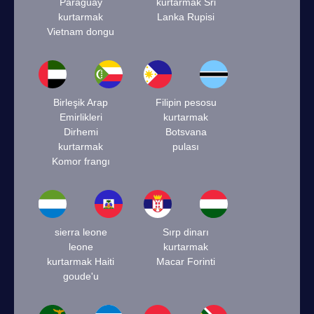
Paraguay
kurtarmak Sri
kurtarmak
Lanka Rupisi
Vietnam dongu
Birleşik Arap
Filipin pesosu
Emirlikleri
kurtarmak
Dirhemi
Botsvana
kurtarmak
pulası
Komor frangı
sierra leone
Sırp dinarı
leone
kurtarmak
kurtarmak Haiti
Macar Forinti
goude'u