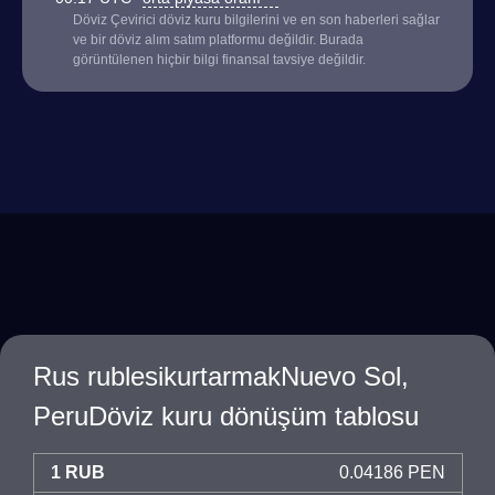
Döviz Çevirici döviz kuru bilgilerini ve en son haberleri sağlar
ve bir döviz alım satım platformu değildir. Burada
görüntülenen hiçbir bilgi finansal tavsiye değildir.
Rus rublesikurtarmakNuevo Sol,
PeruDöviz kuru dönüşüm tablosu
1 RUB
0.04186 PEN