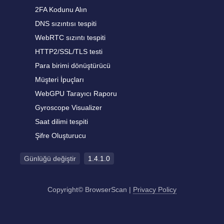
2FA Kodunu Alın
DNS sızıntısı tespiti
WebRTC sızıntı tespiti
HTTP2/SSL/TLS testi
Para birimi dönüştürücü
Müşteri İpuçları
WebGPU Tarayıcı Raporu
Gyroscope Visualizer
Saat dilimi tespiti
Şifre Oluşturucu
Günlüğü değiştir
1.4.1.0
Copyright© BrowserScan
|
Privacy Policy