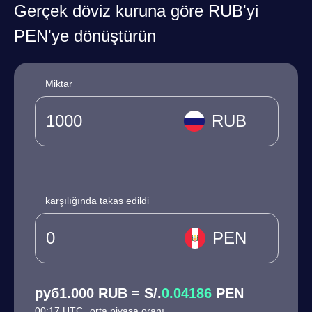
Gerçek döviz kuruna göre RUB'yi
PEN'ye dönüştürün
Miktar
RUB
karşılığında takas edildi
PEN
руб1.000 RUB = S/.
0.04186
PEN
00:17 UTC
orta piyasa oranı