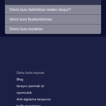
Döviz kuru farklılıkları neden oluşur?
döviz kuru fiyatlandırması
Döviz kuru tuzakları
Daha fazla kaynak
Blog
tarayıcı parmak izi
oyunculuk
Anti-algılama tarayıcısı
bağlı pazarlama