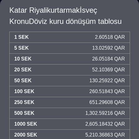
Katar Riyalikurtarmakİsveç
KronuDöviz kuru dönüşüm tablosu
1 SEK
2.60518 QAR
5 SEK
13.02592 QAR
10 SEK
26.05184 QAR
20 SEK
52.10369 QAR
50 SEK
130.25922 QAR
100 SEK
260.51843 QAR
250 SEK
651.29608 QAR
500 SEK
1,302.59216 QAR
1000 SEK
2,605.18432 QAR
2000 SEK
5,210.36863 QAR