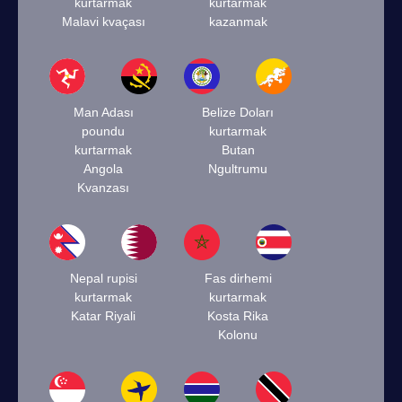
kurtarmak
kurtarmak
Malavi kvaçası
kazanmak
Man Adası
Belize Doları
poundu
kurtarmak
kurtarmak
Butan
Angola
Ngultrumu
Kvanzası
Nepal rupisi
Fas dirhemi
kurtarmak
kurtarmak
Katar Riyali
Kosta Rika
Kolonu