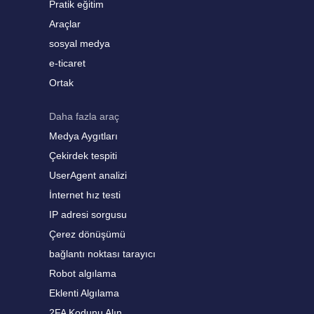
Pratik eğitim
Araçlar
sosyal medya
e-ticaret
Ortak
Daha fazla araç
Medya Aygıtları
Çekirdek tespiti
UserAgent analizi
İnternet hız testi
IP adresi sorgusu
Çerez dönüşümü
bağlantı noktası tarayıcı
Robot algılama
Eklenti Algılama
2FA Kodunu Alın