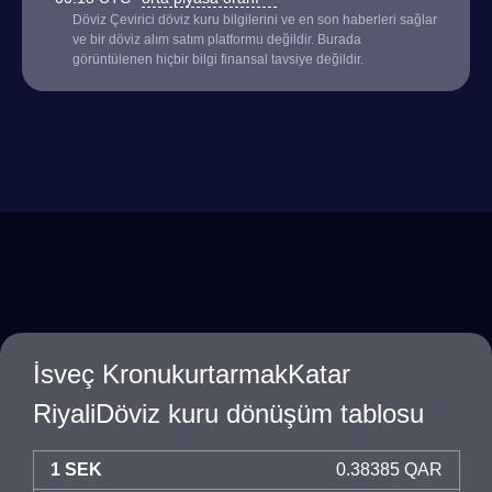
Döviz Çevirici döviz kuru bilgilerini ve en son haberleri sağlar
ve bir döviz alım satım platformu değildir. Burada
görüntülenen hiçbir bilgi finansal tavsiye değildir.
İsveç KronukurtarmakKatar
RiyaliDöviz kuru dönüşüm tablosu
1 SEK
0.38385 QAR