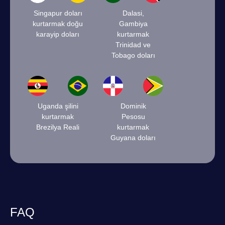
Singapur doları
Dalasi,
kurtarmak doğu
Gambiya
karayip doları
kurtarmak
Trinidad ve
Tobago doları
Uganda şilini
Dominik
kurtarmak
Pesosu
Brezilya Reali
kurtarmak
Guyana doları
FAQ