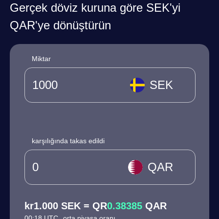
Gerçek döviz kuruna göre SEK'yi
QAR'ye dönüştürün
Miktar
SEK
karşılığında takas edildi
QAR
kr1.000 SEK = QR
0.38385
QAR
00:18 UTC
orta piyasa oranı