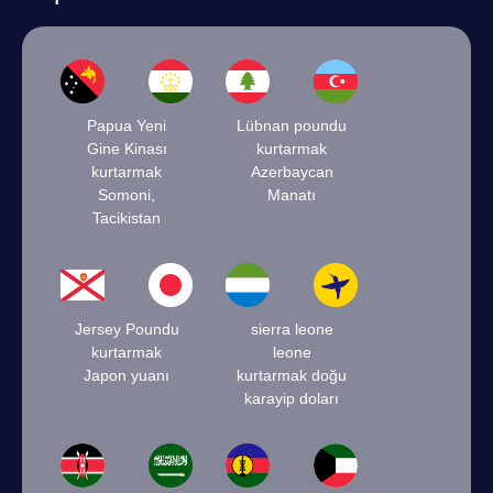
Papua Yeni
Lübnan poundu
Gine Kinası
kurtarmak
kurtarmak
Azerbaycan
Somoni,
Manatı
Tacikistan
Jersey Poundu
sierra leone
kurtarmak
leone
Japon yuanı
kurtarmak doğu
karayip doları