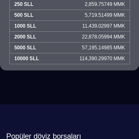
250 SLL
2,859.75749 MMK
500 SLL
5,719.51499 MMK
1000 SLL
11,439.02997 MMK
2000 SLL
22,878.05994 MMK
5000 SLL
57,195.14985 MMK
10000 SLL
114,390.29970 MMK
Popüler döviz borsaları