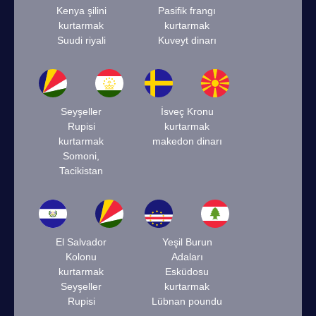
Kenya şilini
Pasifik frangı
kurtarmak
kurtarmak
Suudi riyali
Kuveyt dinarı
Seyşeller
İsveç Kronu
Rupisi
kurtarmak
kurtarmak
makedon dinarı
Somoni,
Tacikistan
El Salvador
Yeşil Burun
Kolonu
Adaları
kurtarmak
Esküdosu
Seyşeller
kurtarmak
Rupisi
Lübnan poundu