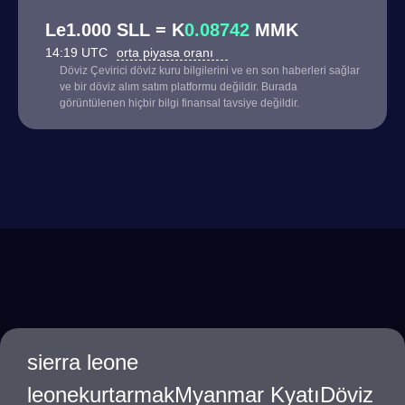
Le1.000 SLL = K
0.08742
MMK
14:19 UTC
orta piyasa oranı
Döviz Çevirici döviz kuru bilgilerini ve en son haberleri sağlar
ve bir döviz alım satım platformu değildir. Burada
görüntülenen hiçbir bilgi finansal tavsiye değildir.
sierra leone
leonekurtarmakMyanmar KyatıDöviz