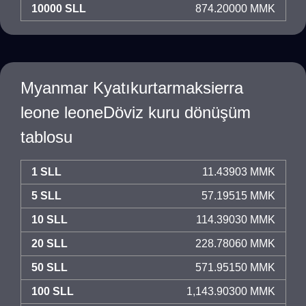
10000 SLL
874.20000 MMK
Myanmar Kyatıkurtarmaksierra
leone leoneDöviz kuru dönüşüm
tablosu
1 SLL
11.43903 MMK
5 SLL
57.19515 MMK
10 SLL
114.39030 MMK
20 SLL
228.78060 MMK
50 SLL
571.95150 MMK
100 SLL
1,143.90300 MMK