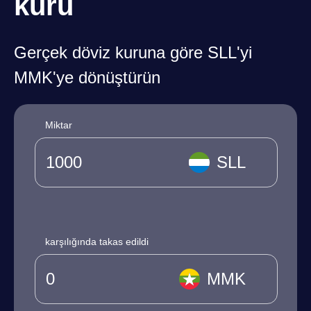
kuru
Gerçek döviz kuruna göre SLL'yi
MMK'ye dönüştürün
Miktar
SLL
karşılığında takas edildi
MMK