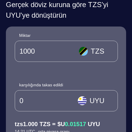
Gerçek döviz kuruna göre TZS'yi
UYU'ye dönüştürün
Miktar
TZS
karşılığında takas edildi
UYU
tzs1.000 TZS = $U
0.01517
UYU
14:21 UTC
orta piyasa oranı