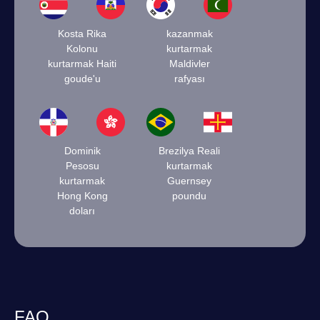
Kosta Rika
kazanmak
Kolonu
kurtarmak
kurtarmak Haiti
Maldivler
goude'u
rafyası
Dominik
Brezilya Reali
Pesosu
kurtarmak
kurtarmak
Guernsey
Hong Kong
poundu
doları
FAQ