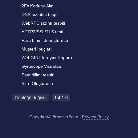
2FA Kodunu Alın
DNS sızıntısı tespiti
WebRTC sızıntı tespiti
HTTP2/SSL/TLS testi
Para birimi dönüştürücü
Müşteri İpuçları
WebGPU Tarayıcı Raporu
Gyroscope Visualizer
Saat dilimi tespiti
Şifre Oluşturucu
Günlüğü değiştir
1.4.1.0
Copyright© BrowserScan
|
Privacy Policy