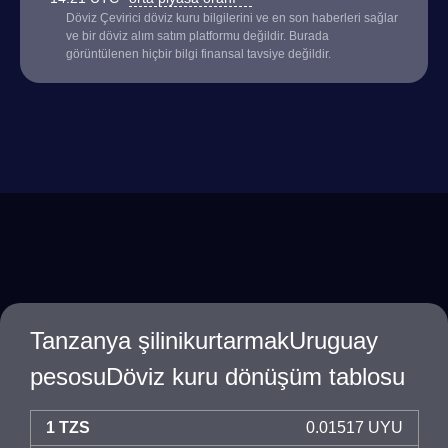
Döviz Çevirici döviz kuru bilgilerini ve en son haberleri sağlar
ve bir döviz alım satım platformu değildir. Burada
görüntülenen hiçbir bilgi finansal tavsiye değildir.
Tanzanya şilinikurtarmakUruguay
pesosuDöviz kuru dönüşüm tablosu
1 TZS
0.01517 UYU