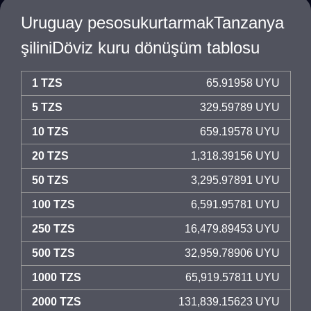
Uruguay pesosukurtarmakTanzanya
şiliniDöviz kuru dönüşüm tablosu
1 TZS
65.91958 UYU
5 TZS
329.59789 UYU
10 TZS
659.19578 UYU
20 TZS
1,318.39156 UYU
50 TZS
3,295.97891 UYU
100 TZS
6,591.95781 UYU
250 TZS
16,479.89453 UYU
500 TZS
32,959.78906 UYU
1000 TZS
65,919.57811 UYU
2000 TZS
131,839.15623 UYU