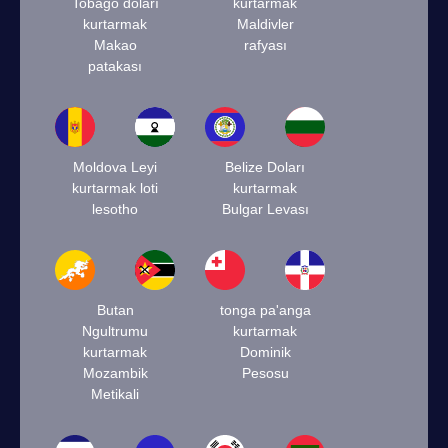
Tobago doları
kurtarmak
kurtarmak
Maldivler
Makao
rafyası
patakası
Moldova Leyi
Belize Doları
kurtarmak loti
kurtarmak
lesotho
Bulgar Levası
Butan
tonga pa'anga
Ngultrumu
kurtarmak
kurtarmak
Dominik
Mozambik
Pesosu
Metikali