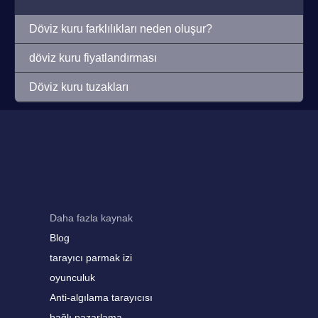
Döviz kuru farklılıkları neden oluşur?
döviz kuru fiyatlandırması
Döviz kuru tuzakları
Daha fazla kaynak
Blog
tarayıcı parmak izi
oyunculuk
Anti-algılama tarayıcısı
bağlı pazarlama