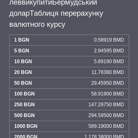
леввикупитиБермудський
доларТаблиця перерахунку
валютного курсу
1 BGN
0.58919 BMD
5 BGN
2.94595 BMD
10 BGN
5.89190 BMD
20 BGN
11.78380 BMD
50 BGN
29.45950 BMD
100 BGN
58.91900 BMD
250 BGN
147.29750 BMD
500 BGN
294.59500 BMD
1000 BGN
589.19000 BMD
2000 BGN
1,178.38000 BMD