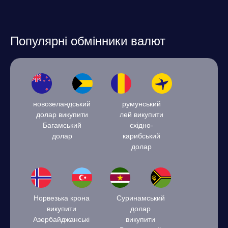
Популярні обмінники валют
новозеландський
румунський
долар викупити
лей викупити
Багамський
східно-
долар
карибський
долар
Норвезька крона
Суринамський
викупити
долар
Азербайджанські
викупити