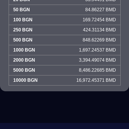
50 BGN
84.86227 BMD
100 BGN
169.72454 BMD
250 BGN
424.31134 BMD
500 BGN
848.62269 BMD
1000 BGN
1,697.24537 BMD
2000 BGN
3,394.49074 BMD
5000 BGN
8,486.22685 BMD
10000 BGN
16,972.45371 BMD