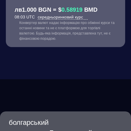
лв1.000 BGN = $
0.58919
BMD
08:03 UTC
середньоринковий курс
Конвертер валют надає інформацію про обмінні курси та
останні новини та не є платформою для торгівлі
валютою. Будь-яка інформація, представлена тут, не є
фінансовою порадою.
болгарський