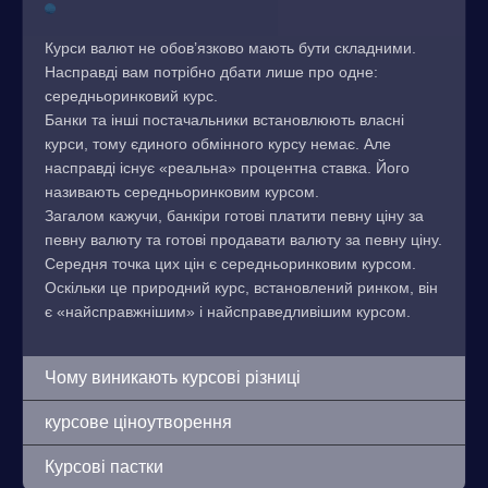
Курси валют не обов’язково мають бути складними.
Насправді вам потрібно дбати лише про одне:
середньоринковий курс.
Банки та інші постачальники встановлюють власні
курси, тому єдиного обмінного курсу немає. Але
насправді існує «реальна» процентна ставка. Його
називають середньоринковим курсом.
Загалом кажучи, банкіри готові платити певну ціну за
певну валюту та готові продавати валюту за певну ціну.
Середня точка цих цін є середньоринковим курсом.
Оскільки це природний курс, встановлений ринком, він
є «найсправжнішим» і найсправедливішим курсом.
Чому виникають курсові різниці
курсове ціноутворення
Курсові пастки