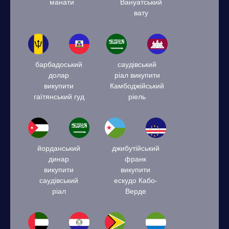
манати
Вануатський
вату
барбадоський
саудівський
долар
ріал викупити
викупити
Камбоджійський
гаїтянський гуд
ріель
йорданський
джибутійський
динар
франк
викупити
викупити
саудівський
ескудо Кабо-
ріал
Верде