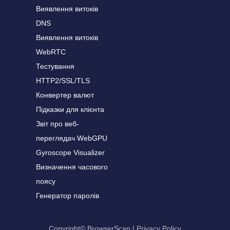
Виявлення витоків
DNS
Виявлення витоків
WebRTC
Тестування
HTTP2/SSL/TLS
Конвертер валют
Підказки для клієнта
Звіт про веб-
переглядач WebGPU
Gyroscope Visualizer
Визначення часового
поясу
Генератор паролів
Copyright© BrowserScan
|
Privacy Policy