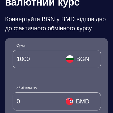
валютний курс
Конвертуйте BGN у BMD відповідно
до фактичного обмінного курсу
Сума
BGN
обміняли на
BMD