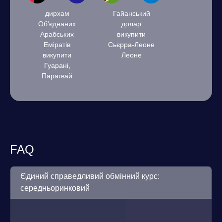
дирхам
Гайанський
Об'єднаних
долар
Арабських
викупити
Еміратів
Сьєрра-Леоне
викупити
Леоне
Гуарані,
Парагвай
FAQ
Єдиний справедливий обмінний курс:
середньоринковий