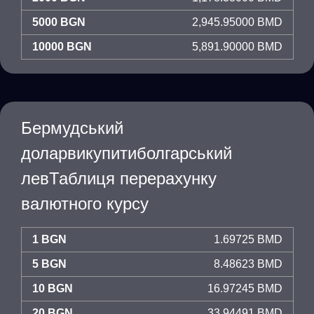
5000 BGN
2,945.95000 BMD
10000 BGN
5,891.90000 BMD
Бермудський
доларвикупитиболгарський
левТаблиця перерахунку
валютного курсу
1 BGN
1.69725 BMD
5 BGN
8.48623 BMD
10 BGN
16.97245 BMD
20 BGN
33.94491 BMD