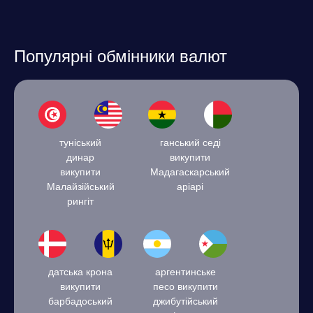
Популярні обмінники валют
туніський
ганський седі
динар
викупити
викупити
Мадагаскарський
Малайзійський
аріарі
рингіт
датська крона
аргентинське
викупити
песо викупити
барбадоський
джибутійський