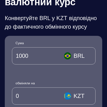
валютний курс
Конвертуйте BRL у KZT відповідно
до фактичного обмінного курсу
Сума
BRL
обміняли на
KZT