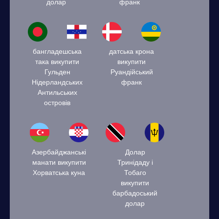
долар
франк
бангладешська
датська крона
така викупити
викупити
Гульден
Руандійський
Нідерландських
франк
Антильських
островів
Азербайджанські
Долар
манати викупити
Тринідаду і
Хорватська куна
Тобаго
викупити
барбадоський
долар