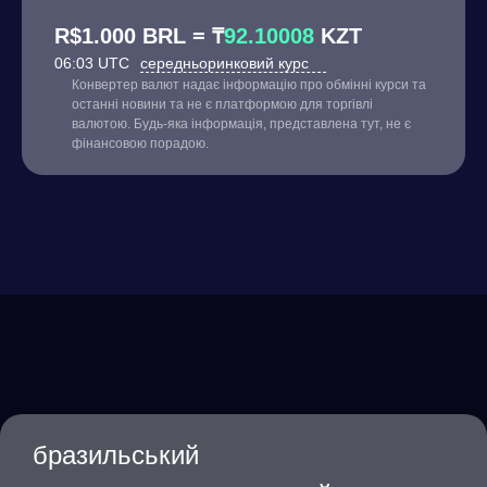
R$1.000 BRL = ₸
92.10008
KZT
06:03 UTC
середньоринковий курс
Конвертер валют надає інформацію про обмінні курси та
останні новини та не є платформою для торгівлі
валютою. Будь-яка інформація, представлена тут, не є
фінансовою порадою.
бразильський