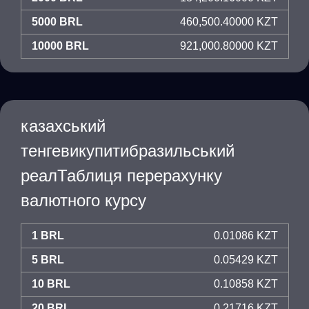
5000 BRL
460,500.40000 KZT
10000 BRL
921,000.80000 KZT
казахський
тенгевикупитибразильський
реалТаблиця перерахунку
валютного курсу
1 BRL
0.01086 KZT
5 BRL
0.05429 KZT
10 BRL
0.10858 KZT
20 BRL
0.21716 KZT