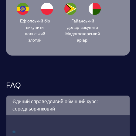
Ефіопський бір
Гайанський
викупити
долар викупити
польський
Мадагаскарський
злотий
аріарі
FAQ
Єдиний справедливий обмінний курс:
середньоринковий