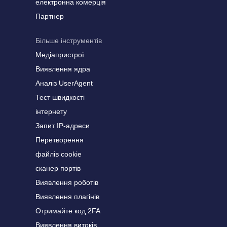
електронна комерція
Партнер
Більше інструментів
Медіапристрої
Виявлення ядра
Аналіз UserAgent
Тест швидкості
інтернету
Запит IP-адреси
Перетворення
файлів cookie
сканер портів
Виявлення роботів
Виявлення плагінів
Отримайте код 2FA
Виявлення витоків