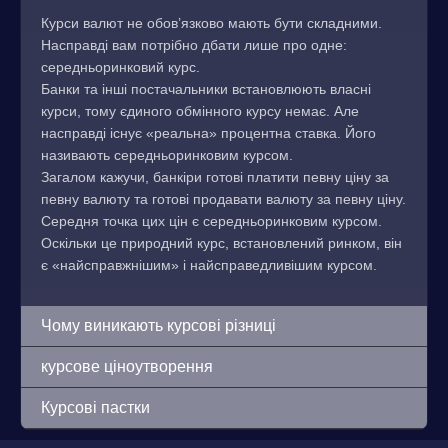
Курси валют не обов’язково мають бути складними.
Насправді вам потрібно дбати лише про одне:
середньоринковий курс.
Банки та інші постачальники встановлюють власні
курси, тому єдиного обмінного курсу немає. Але
насправді існує «реальна» процентна ставка. Його
називають середньоринковим курсом.
Загалом кажучи, банкіри готові платити певну ціну за
певну валюту та готові продавати валюту за певну ціну.
Середня точка цих цін є середньоринковим курсом.
Оскільки це природний курс, встановлений ринком, він
є «найсправжнішим» і найсправедливішим курсом.
Чому виникають курсові різниці
курсове ціноутворення
Курсові пастки