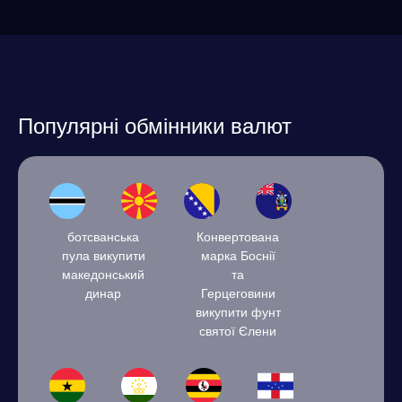
Популярні обмінники валют
ботсванська
Конвертована
пула викупити
марка Боснії
македонський
та
динар
Герцеговини
викупити фунт
святої Єлени