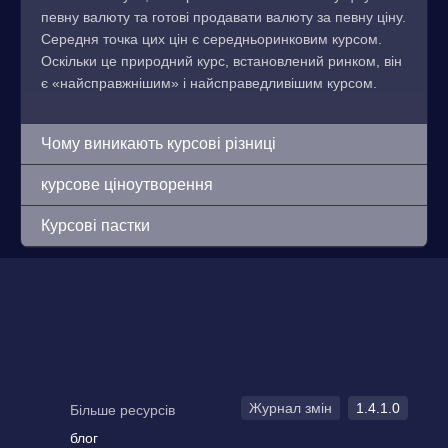
певну валюту та готові продавати валюту за певну ціну.
Середня точка цих цін є середньоринковим курсом.
Оскільки це природний курс, встановлений ринком, він
є «найсправжнішим» і найсправедливішим курсом.
Чому виникають курсові різниці
курсове ціноутворення
Курсові пастки
Журнал змін
1.4.1.0
Більше ресурсів
блог