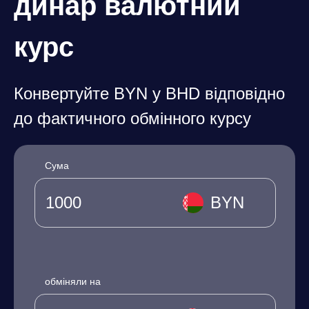
динар валютний
курс
Конвертуйте BYN у BHD відповідно
до фактичного обмінного курсу
Сума
BYN
обміняли на