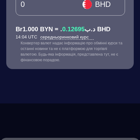
BHD
0.12695
Br1.000 BYN = .د.ب
BHD
14:04 UTC
середньоринковий курс
Конвертер валют надає інформацію про обмінні курси та
останні новини та не є платформою для торгівлі
валютою. Будь-яка інформація, представлена тут, не є
фінансовою порадою.