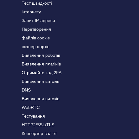
Тест швидкості
інтернету
Запит IP-адреси
Перетворення
файлів cookie
сканер портів
Виявлення роботів
Виявлення плагінів
Отримайте код 2FA
Виявлення витоків
DNS
Виявлення витоків
WebRTC
Тестування
HTTP2/SSL/TLS
Конвертер валют