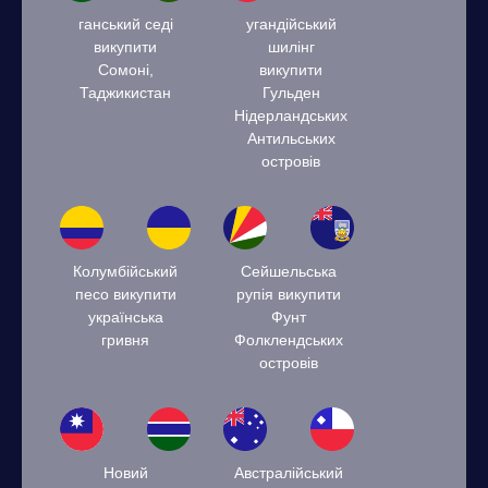
ганський седі
угандійський
викупити
шилінг
Сомоні,
викупити
Таджикистан
Гульден
Нідерландських
Антильських
островів
Колумбійський
Сейшельська
песо викупити
рупія викупити
українська
Фунт
гривня
Фолклендських
островів
Новий
Австралійський