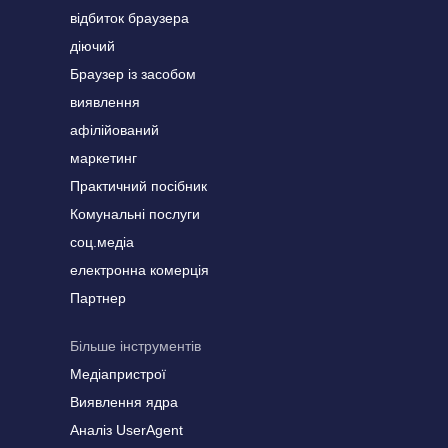
відбиток браузера
діючий
Браузер із засобом
виявлення
афілійований
маркетинг
Практичний посібник
Комунальні послуги
соц.медіа
електронна комерція
Партнер
Більше інструментів
Медіапристрої
Виявлення ядра
Аналіз UserAgent