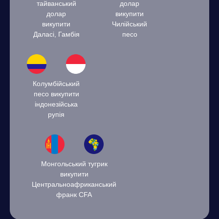
тайванський
долар
долар
викупити
викупити
Чилійський
Даласі, Гамбія
песо
Колумбійський
песо викупити
індонезійська
рупія
Монгольський тугрик
викупити
Центральноафриканський
франк CFA