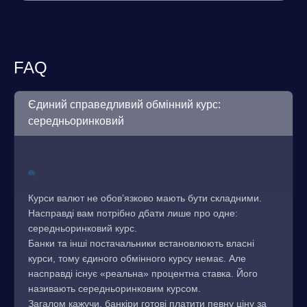
FAQ
Єдиний справедливий обмінний курс:
середньоринковий
Курси валют не обов’язково мають бути складними.
Насправді вам потрібно дбати лише про одне:
середньоринковий курс.
Банки та інші постачальники встановлюють власні
курси, тому єдиного обмінного курсу немає. Але
насправді існує «реальна» процентна ставка. Його
називають середньоринковим курсом.
Загалом кажучи, банкіри готові платити певну ціну за