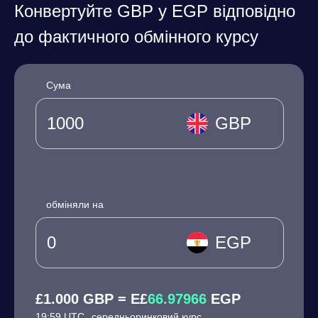
Конвертуйте GBP у EGP відповідно
до фактичного обмінного курсу
Сума
GBP
обміняли на
EGP
£1.000 GBP = E£
66.97966
EGP
19:59 UTC
середньоринковий курс