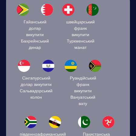
Гайанський
швейцарський
долар
франк
викупити
викупити
Бахрейнський
Туркменський
динар
манат
Сінгапурський
Руандійський
долар викупити
франк
Сальвадорський
викупити
колон
Вануатський
вату
південноафриканський
Пакистанська