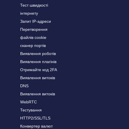
Тест швидкості
інтернету
Запит IP-адреси
Перетворення
файлів cookie
сканер портів
Виявлення роботів
Виявлення плагінів
Отримайте код 2FA
Виявлення витоків
DNS
Виявлення витоків
WebRTC
Тестування
HTTP2/SSL/TLS
Конвертер валют