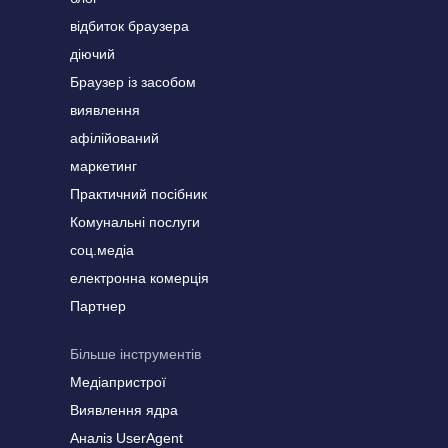
відбиток браузера
діючий
Браузер із засобом
виявлення
афілійований
маркетинг
Практичний посібник
Комунальні послуги
соц.медіа
електронна комерція
Партнер
Більше інструментів
Медіапристрої
Виявлення ядра
Аналіз UserAgent