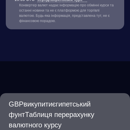
Конвертер валют надає інформацію про обмінні курси та
останні новини та не є платформою для торгівлі
валютою. Будь-яка інформація, представлена тут, не є
фінансовою порадою.
GBPвикупитиєгипетський
фунтТаблиця перерахунку
валютного курсу