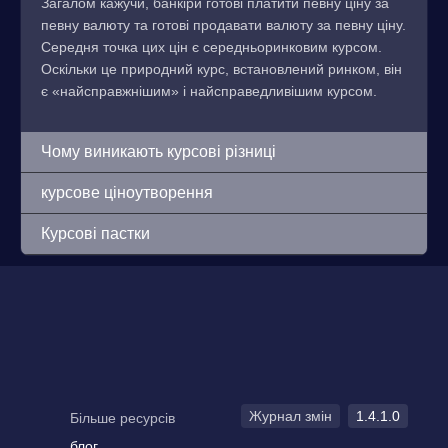
Загалом кажучи, банкіри готові платити певну ціну за
певну валюту та готові продавати валюту за певну ціну.
Середня точка цих цін є середньоринковим курсом.
Оскільки це природний курс, встановлений ринком, він
є «найсправжнішим» і найсправедливішим курсом.
Чому виникають курсові різниці
курсове ціноутворення
Курсові пастки
Журнал змін
1.4.1.0
Більше ресурсів
блог