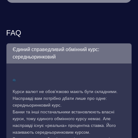
FAQ
Єдиний справедливий обмінний курс:
середньоринковий
Курси валют не обов’язково мають бути складними.
Насправді вам потрібно дбати лише про одне:
середньоринковий курс.
Банки та інші постачальники встановлюють власні
курси, тому єдиного обмінного курсу немає. Але
насправді існує «реальна» процентна ставка. Його
називають середньоринковим курсом.