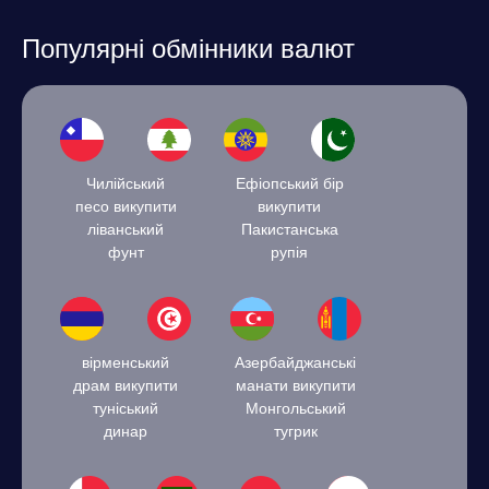
Популярні обмінники валют
Чилійський
Ефіопський бір
песо викупити
викупити
ліванський
Пакистанська
фунт
рупія
вірменський
Азербайджанські
драм викупити
манати викупити
туніський
Монгольський
динар
тугрик