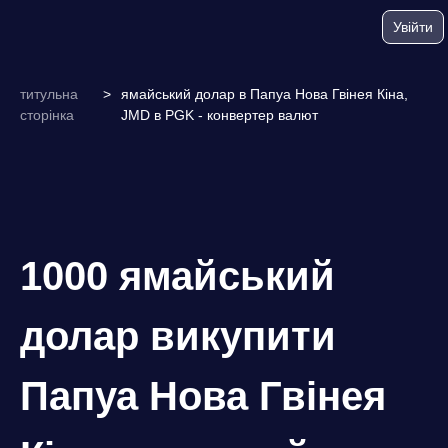
Увійти
титульна
>
ямайський долар в Папуа Нова Гвінея Кіна,
сторінка
JMD в PGK - конвертер валют
1000 ямайський
долар викупити
Папуа Нова Гвінея