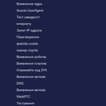
Виявлення ядра
Аналіз UserAgent
Тест швидкості
інтернету
Запит IP-адреси
Перетворення
файлів cookie
сканер портів
Виявлення роботів
Виявлення плагінів
Отримайте код 2FA
Виявлення витоків
DNS
Виявлення витоків
WebRTC
Тестування