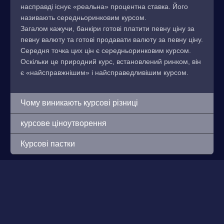
насправді існує «реальна» процентна ставка. Його
називають середньоринковим курсом.
Загалом кажучи, банкіри готові платити певну ціну за
певну валюту та готові продавати валюту за певну ціну.
Середня точка цих цін є середньоринковим курсом.
Оскільки це природний курс, встановлений ринком, він
є «найсправжнішим» і найсправедливішим курсом.
Чому виникають курсові різниці
курсове ціноутворення
Курсові пастки