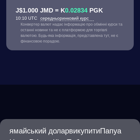
J$1.000 JMD = K
0.02834
PGK
10:10 UTC
середньоринковий курс
Конвертер валют надає інформацію про обмінні курси та
останні новини та не є платформою для торгівлі
валютою. Будь-яка інформація, представлена тут, не є
фінансовою порадою.
ямайський доларвикупитиПапуа