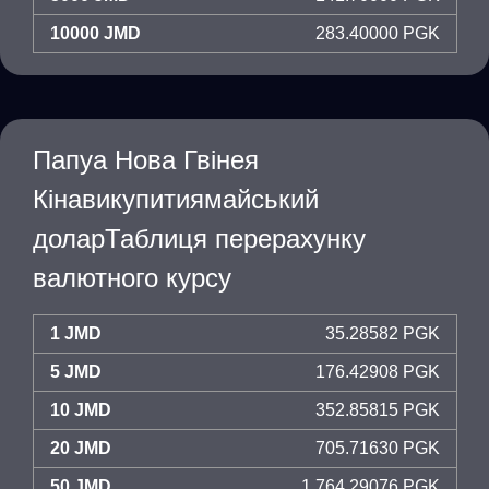
10000 JMD
283.40000 PGK
Папуа Нова Гвінея
Кінавикупитиямайський
доларТаблиця перерахунку
валютного курсу
1 JMD
35.28582 PGK
5 JMD
176.42908 PGK
10 JMD
352.85815 PGK
20 JMD
705.71630 PGK
50 JMD
1,764.29076 PGK