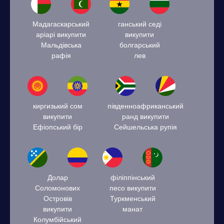
Мадагаскарський
ганський седі
аріарі викупити
викупити
Мальдівська
болгарський
рафія
лев
киргизький сом
південноафриканський
викупити
ранд викупити
Ефіопський бір
Сейшельська рупія
Долар
філіппінський
Соломонових
песо викупити
Островів
Туркменський
викупити
манат
Колумбійський