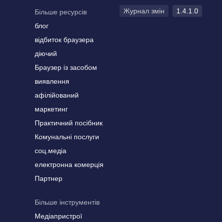
Журнал змін
1.4.1.0
Більше ресурсів
блог
відбиток браузера
діючий
Браузер із засобом
виявлення
афілійований
маркетинг
Практичний посібник
Комунальні послуги
соц.медіа
електронна комерція
Партнер
Більше інструментів
Медіапристрої