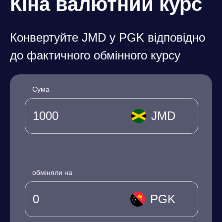
Кіна валютний курс
Конвертуйте JMD у PGK відповідно
до фактичного обмінного курсу
Сума
JMD
обміняли на
PGK