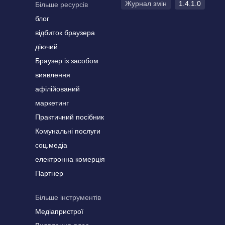
Журнал змін
1.4.1.0
Більше ресурсів
блог
відбиток браузера
діючий
Браузер із засобом
виявлення
афілійований
маркетинг
Практичний посібник
Комунальні послуги
соц.медіа
електронна комерція
Партнер
Більше інструментів
Медіапристрої