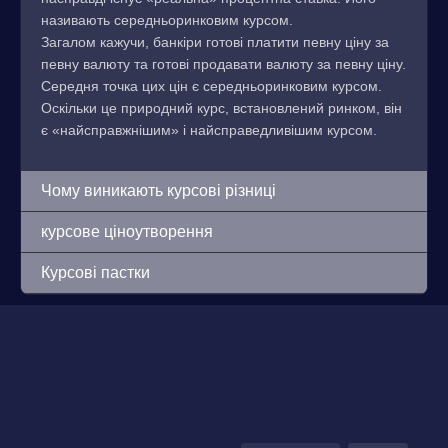
називають середньоринковим курсом.
Загалом кажучи, банкіри готові платити певну ціну за
певну валюту та готові продавати валюту за певну ціну.
Середня точка цих цін є середньоринковим курсом.
Оскільки це природний курс, встановлений ринком, він
є «найсправжнішим» і найсправедливішим курсом.
Чому виникають курсові різниці
курсове ціноутворення
Курсові пастки