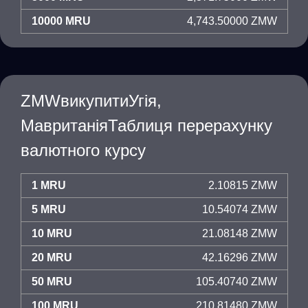
10000 MRU
4,743.50000 ZMW
ZMWвикупитиУгія,
МавританіяТаблиця перерахунку
валютного курсу
1 MRU
2.10815 ZMW
5 MRU
10.54074 ZMW
10 MRU
21.08148 ZMW
20 MRU
42.16296 ZMW
50 MRU
105.40740 ZMW
100 MRU
210.81480 ZMW