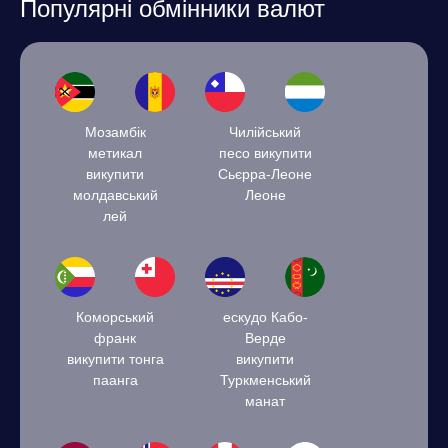
Популярні обмінники валют
Мозамбік
Чилійський
метикал
песо викупити
викупити
Сьєрра-Леоне
молдавський
Леоне
лей
Коморський
ескудо Кабо-
франк
Верде
викупити тонга
викупити
паанга
Туркменський
манат