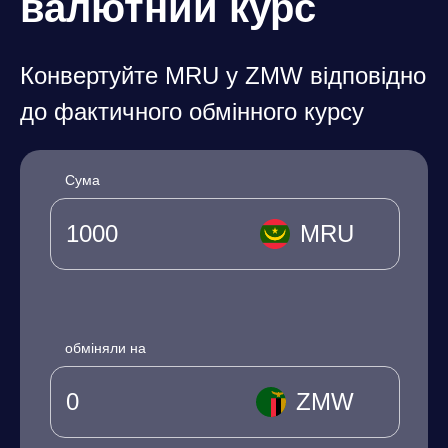
валютний курс
Конвертуйте MRU у ZMW відповідно
до фактичного обмінного курсу
Сума
MRU
обміняли на
ZMW