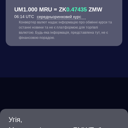
UM1.000 MRU = ZK
0.47435
ZMW
06:14 UTC
середньоринковий курс
Конвертер валют надає інформацію про обмінні курси та
останні новини та не є платформою для торгівлі
валютою. Будь-яка інформація, представлена тут, не є
фінансовою порадою.
Угія,