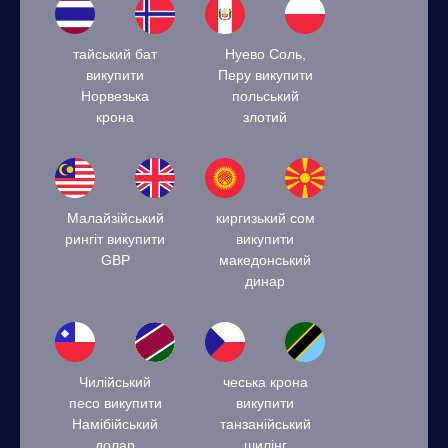
тайський бат
Нуево Соль,
викупити
Перу викупити
Норвезька
польський
крона
злотий
Малайзійський
киргизький сом
рингіт викупити
викупити
GBP
македонський
динар
Чилійський
чеська крона
песо викупити
викупити
Намібійський
танзанійський
долар
шилінг