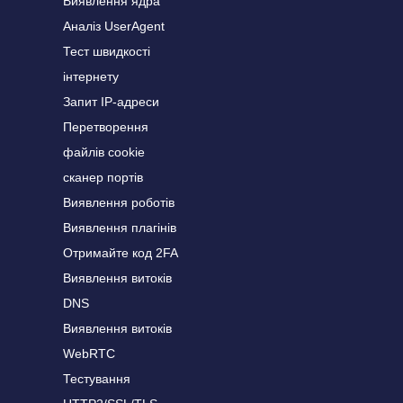
Виявлення ядра
Аналіз UserAgent
Тест швидкості
інтернету
Запит IP-адреси
Перетворення
файлів cookie
сканер портів
Виявлення роботів
Виявлення плагінів
Отримайте код 2FA
Виявлення витоків
DNS
Виявлення витоків
WebRTC
Тестування