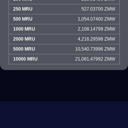
250 MRU
527.03700 ZMW
500 MRU
1,054.07400 ZMW
1000 MRU
2,108.14799 ZMW
2000 MRU
4,216.29598 ZMW
5000 MRU
10,540.73996 ZMW
10000 MRU
21,081.47992 ZMW