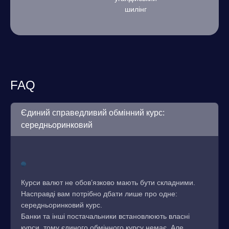
шилінг
FAQ
Єдиний справедливий обмінний курс:
середньоринковий
Курси валют не обов’язково мають бути складними.
Насправді вам потрібно дбати лише про одне:
середньоринковий курс.
Банки та інші постачальники встановлюють власні
курси, тому єдиного обмінного курсу немає. Але