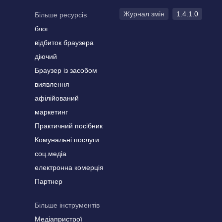
Журнал змін
1.4.1.0
Більше ресурсів
блог
відбиток браузера
діючий
Браузер із засобом
виявлення
афілійований
маркетинг
Практичний посібник
Комунальні послуги
соц.медіа
електронна комерція
Партнер
Більше інструментів
Медіапристрої