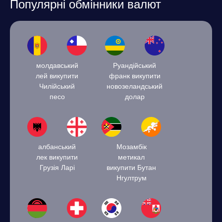
Популярні обмінники валют
молдавський
Руандійський
лей викупити
франк викупити
Чилійський
новозеландський
песо
долар
албанський
Мозамбік
лек викупити
метикал
Грузія Ларі
викупити Бутан
Нгултрум