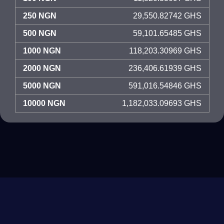
250 NGN
29,550.82742 GHS
500 NGN
59,101.65485 GHS
1000 NGN
118,203.30969 GHS
2000 NGN
236,406.61939 GHS
5000 NGN
591,016.54846 GHS
10000 NGN
1,182,033.09693 GHS