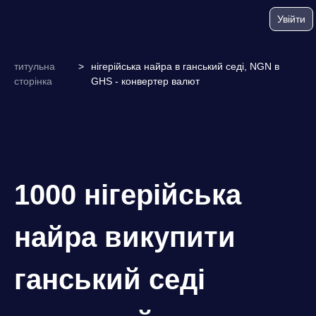
Увійти
титульна
>
нігерійська найра в ганський седі, NGN в
сторінка
GHS - конвертер валют
1000 нігерійська
найра викупити
ганський седі