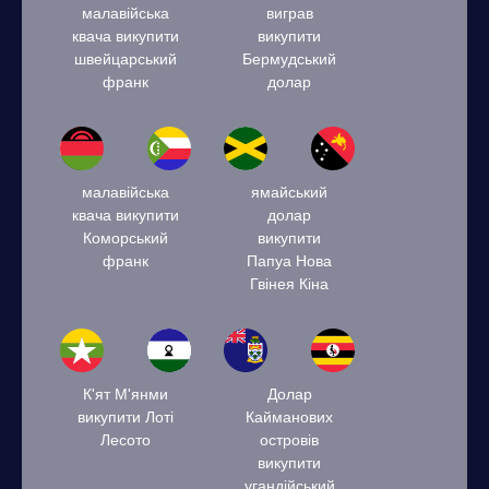
малавійська
виграв
квача викупити
викупити
швейцарський
Бермудський
франк
долар
малавійська
ямайський
квача викупити
долар
Коморський
викупити
франк
Папуа Нова
Гвінея Кіна
К'ят М'янми
Долар
викупити Лоті
Кайманових
Лесото
островів
викупити
угандійський