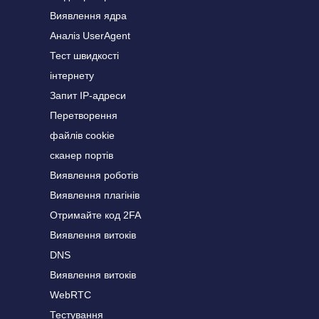
Виявлення ядра
Аналіз UserAgent
Тест швидкості
інтернету
Запит IP-адреси
Перетворення
файлів cookie
сканер портів
Виявлення роботів
Виявлення плагінів
Отримайте код 2FA
Виявлення витоків
DNS
Виявлення витоків
WebRTC
Тестування