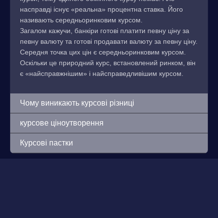
насправді існує «реальна» процентна ставка. Його
називають середньоринковим курсом.
Загалом кажучи, банкіри готові платити певну ціну за
певну валюту та готові продавати валюту за певну ціну.
Середня точка цих цін є середньоринковим курсом.
Оскільки це природний курс, встановлений ринком, він
є «найсправжнішим» і найсправедливішим курсом.
Чому виникають курсові різниці
курсове ціноутворення
Курсові пастки