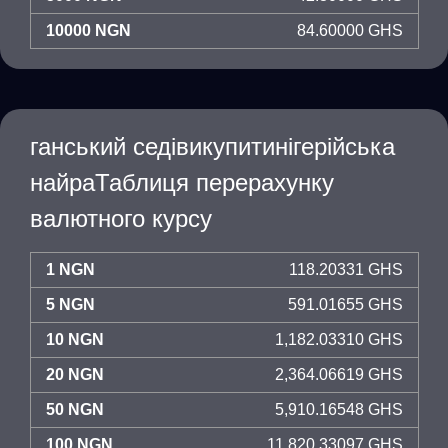
10000 NGN
84.60000 GHS
ганський седівикупитинігерійська
найраТаблиця перерахунку
валютного курсу
1 NGN
118.20331 GHS
5 NGN
591.01655 GHS
10 NGN
1,182.03310 GHS
20 NGN
2,364.06619 GHS
50 NGN
5,910.16548 GHS
100 NGN
11,820.33097 GHS