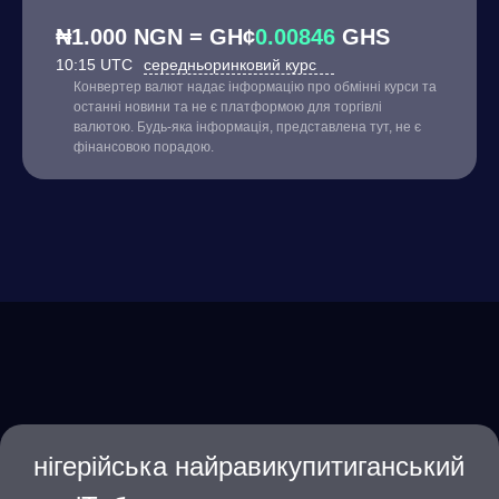
₦1.000 NGN = GH¢
0.00846
GHS
10:15 UTC
середньоринковий курс
Конвертер валют надає інформацію про обмінні курси та
останні новини та не є платформою для торгівлі
валютою. Будь-яка інформація, представлена тут, не є
фінансовою порадою.
нігерійська найравикупитиганський